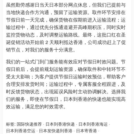
虽然勤劳感谢日当天日本部分网点休息，但我们已提前与
当地快递合作方沟通，预留了运输资源。取件环节安排在
节假日前一天完成，确保货物在假期前进入运输流程；运
输过程中，通过优先分拣通道避开高峰期积压，同时实时
监控货物动态，及时调整运输路线。最终，这批口红在圣
诞促销活动开始前 2 天顺利抵达香港，公司成功赶上了促
销节点，对我们的服务十分满意。
我们的一站式门到门服务能有效应对节假日时效问题。节
假日前后，会提前规划运输资源，确保取件和中转环节不
受太大影响；为客户提供节假日运输时效预估，帮助客户
合理安排发货时间；运输过程中，专属客服全程跟进，及
时反馈货物状态，出现延误风险时主动协调解决。选择我
们的服务，即使在节假日，日本到香港的快递也能实现高
效运输，满足您的时效需求。
标签:
国际快递推荐
·
日本到香港快递
·
日本到香港海运
·
日本到香港空运
·
日本发快递到香港
·
日本寄香港
·