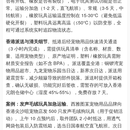
否有开线、橡胶是否有裂纹），电子玩具测试功能是否正
常。运输分加急（1-2 天，直飞航班）、常规（3-5 天，中
转航班），橡胶玩具运输温度控制在 15-30℃（避免低温
硬化开裂），塑料玩具远离高温（≤50℃）以防变形，全
程可通过系统实时追踪物流状态。​
香港派送与清关细节
。抵港后经宠物用品快速清关通道
（3 小时内完成），需提供玩具清单（含名称、材质、数
量、适用宠物类型）、原产地证明，塑料 / 橡胶玩具需附
材质安全报告（如不含 BPA）。派送覆盖全港：铜锣湾宠
物用品超市、九龙宠物乐园当日达，新界次日达，派送用
避震货车，减少颠簸导致的部件脱落。派送时提供开箱检
查，确认无破损、功能完好后签收，需暂存的可放入香港
元朗仓储中心（湿度 45%-55%），免费存放 7 天。​
案例：发声毛绒玩具加急运输
。西雅图某宠物用品品牌向
香港尖沙咀宠物店发 500 只发声毛绒狗玩具（用于促销活
动）。上午 10 点预约后，取件团队 2 小时抵达，用透气
网袋包装后入防震纸箱，选当日国泰航空直飞航班。次日