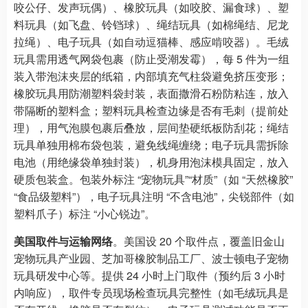
咬公仔、发声玩偶）、橡胶玩具（如咬胶、漏食球）、塑
料玩具（如飞盘、铃铛球）、绳结玩具（如棉绳结、尼龙
拉绳）、电子玩具（如自动逗猫棒、感应啃咬器）。毛绒
玩具需用透气网袋包裹（防止受潮发霉），每 5 件为一组
装入带泡沫夹层的纸箱，内部填充气柱袋避免挤压变形；
橡胶玩具用防潮塑料袋封装，表面撒滑石粉防粘连，放入
带隔断的塑料盒；塑料玩具检查边缘是否有毛刺（提前处
理），用气泡膜包裹后叠放，层间垫硬纸板防刮花；绳结
玩具单独用棉布袋包装，避免线绳缠绕；电子玩具需拆除
电池（用绝缘袋单独封装），机身用泡沫模具固定，放入
硬质包装盒。包装外标注 “宠物玩具”“材质”（如 “天然橡胶”
“食品级塑料”），电子玩具注明 “不含电池”，尖锐部件（如
塑料爪子）标注 “小心锐边”。​
美国取件与运输网络
。美国设 20 个取件点，覆盖旧金山
宠物玩具产业园、芝加哥橡胶制品工厂、波士顿电子宠物
玩具研发中心等。提供 24 小时上门取件（预约后 3 小时
内响应），取件专员现场检查玩具完整性（如毛绒玩具是