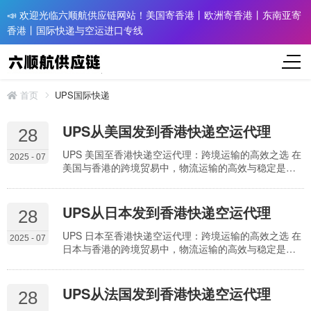
📣 欢迎光临六顺航供应链网站！美国寄香港丨欧洲寄香港丨东南亚寄
香港丨国际快递与空运进口专线
首页
UPS国际快递
UPS从美国发到香港快递空运代理
28
UPS 美国至香港快递空运代理：跨境运输的高效之选 在
2025 - 07
美国与香港的跨境贸易中，物流运输的高效与稳定是企
业拓展市场的重要支撑。万顺航国际货运代理作为 UPS
在美国的全境代理，整合 UPS 的全球物流网络与本地化
服务优势，为两地货物运输提供一站式门到门空运服
UPS从日本发到香港快递空运代理
28
务，成为众多企业信赖的合作伙伴。 空运代理服务的核
心优势 全域取派覆盖 万顺航在美国纽约、洛杉矶、芝加
UPS 日本至香港快递空运代理：跨境运输的高效之选 在
2025 - 07
哥等主要城市设有服务站点，实现全境上门取件…
日本与香港的跨境贸易中，物流运输的高效与稳定是企
业拓展市场的重要支撑。万顺航国际货运代理作为 UPS
在日本的全境代理，整合 UPS 的全球物流网络与本地化
服务优势，为两地货物运输提供一站式门到门空运服
UPS从法国发到香港快递空运代理
28
务，成为众多企业信赖的合作伙伴。 空运代理服务的核