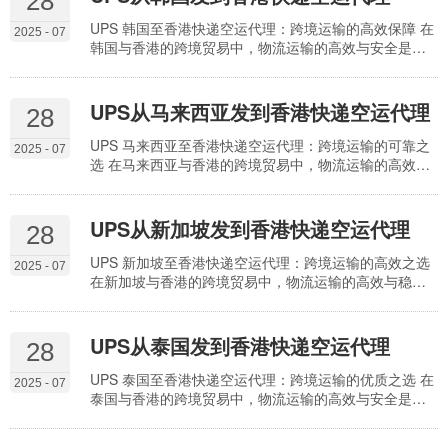
28
务，成为众多企业信赖的合作伙伴。 空运代理服务的核
心优势 全域取派覆盖 万顺航在英国伦敦、曼彻斯特、伯
UPS 韩国至香港快递空运代理：跨境运输的高效保障 在
2025 - 07
明翰等主要城市设有服务站点，实现全境上门取…
韩国与香港的跨境贸易中，物流运输的高效与安全是企
业合作的重要基石。万顺航国际货运代理作为 UPS 在韩
国的全境代理，整合 UPS 的全球物流网络与本地化服务
优势，为两地货物运输提供一站式门到门空运服务，成
UPS从马来西亚发到香港快递空运代理
28
为众多企业信赖的合作伙伴。 空运代理服务的核心优势
全域取派覆盖 万顺航在韩国首尔、釜山、仁川等主要城
UPS 马来西亚至香港快递空运代理：跨境运输的可靠之
2025 - 07
市设有服务站点，实现全境上门取件。无论货…
选 在马来西亚与香港的跨境贸易中，物流运输的高效与
稳定是企业合作的重要保障。万顺航国际货运代理作为
UPS 在马来西亚的全境代理，整合 UPS 的全球物流网络
与本地化服务优势，为两地货物运输提供一站式门到门
UPS从新加坡发到香港快递空运代理
28
空运服务，成为众多企业信赖的合作伙伴。 空运代理服
务的核心优势 全域取派覆盖 万顺航在马来西亚吉隆坡、
UPS 新加坡至香港快递空运代理：跨境运输的高效之选
2025 - 07
槟城、柔佛等主要城市设有服务站点，实现全…
在新加坡与香港的跨境贸易中，物流运输的高效与稳定
是企业拓展市场的重要支撑。万顺航国际货运代理作为
UPS 在新加坡的全境代理，整合 UPS 的全球物流网络与
本地化服务优势，为两地货物运输提供一站式门到门空
UPS从泰国发到香港快递空运代理
28
运服务，成为众多企业信赖的合作伙伴。 空运代理服务
的核心优势 全域取派覆盖 万顺航在新加坡的市中心、西
UPS 泰国至香港快递空运代理：跨境运输的优质之选 在
2025 - 07
部工业区、东部商业区等主要区域设有服务站…
泰国与香港的跨境贸易中，物流运输的高效与安全是企
业合作的重要基石。万顺航国际货运代理作为 UPS 在泰
国的全境代理，整合 UPS 的全球物流网络与本地化服务