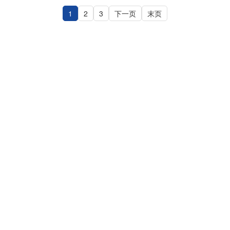
优势，为两地货物运输提供一站式门到门空运服务，成
为众多企业信赖的合作伙伴。 空运代理服务的核心优势
1
2
3
下一页
末页
全域取派覆盖 万顺航在泰国曼谷、清迈、芭堤雅等主要
城市设有服务站点，实现全境上门取件。无论…