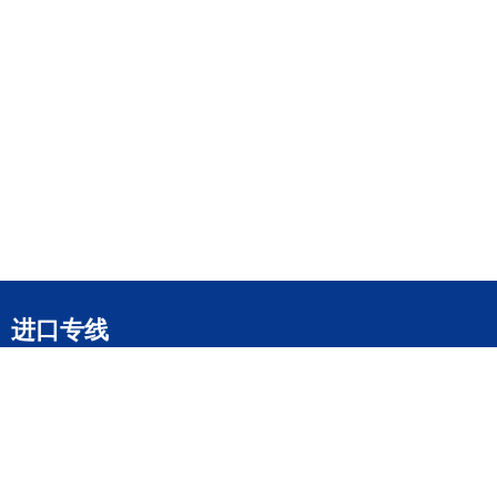
进口专线
进口运输
美国寄香港
日本寄香港
英国寄香港
马来西亚寄香港
德国寄香港
意大利寄香港
法国寄香港
新加坡寄香港
荷兰寄香港
加拿大寄香港