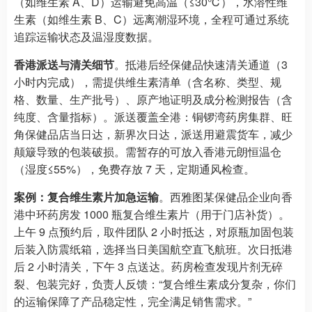
（如维生素 A、D）运输避免高温（≤30℃），水溶性维
生素（如维生素 B、C）远离潮湿环境，全程可通过系统
追踪运输状态及温湿度数据。​
香港派送与清关细节
。抵港后经保健品快速清关通道（3
小时内完成），需提供维生素清单（含名称、类型、规
格、数量、生产批号）、原产地证明及成分检测报告（含
纯度、含量指标）。派送覆盖全港：铜锣湾药房集群、旺
角保健品店当日达，新界次日达，派送用避震货车，减少
颠簸导致的包装破损。需暂存的可放入香港元朗恒温仓
（湿度≤55%），免费存放 7 天，定期通风检查。​
案例：复合维生素片加急运输
。西雅图某保健品企业向香
港中环药房发 1000 瓶复合维生素片（用于门店补货）。
上午 9 点预约后，取件团队 2 小时抵达，对原瓶加固包装
后装入防震纸箱，选择当日美国航空直飞航班。次日抵港
后 2 小时清关，下午 3 点送达。药房检查发现片剂无碎
裂、包装完好，负责人反馈：“复合维生素成分复杂，你们
的运输保障了产品稳定性，完全满足销售需求。”​