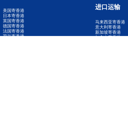
进口运输
美国寄香港
日本寄香港
英国寄香港
马来西亚寄香港
德国寄香港
意大利寄香港
法国寄香港
新加坡寄香港
荷兰寄香港
加拿大寄香港
泰国寄香港
联邦国际快递
韩国寄香港
UPS国际快递
进口运输案例
进口空运订舱
联系我们
全国客服电话
158 2040 2855
官方客服微信
wanyq5868
QQ在线联系
870691543