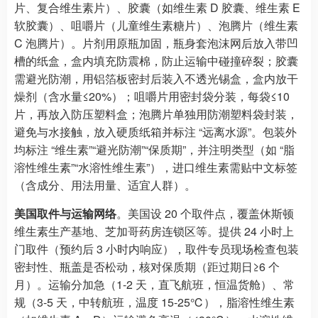
片、复合维生素片）、胶囊（如维生素 D 胶囊、维生素 E
软胶囊）、咀嚼片（儿童维生素糖片）、泡腾片（维生素
C 泡腾片）。片剂用原瓶加固，瓶身套泡沫网后放入带凹
槽的纸盒，盒内填充防震棉，防止运输中碰撞碎裂；胶囊
需避光防潮，用铝箔板密封后装入不透光锡盒，盒内放干
燥剂（含水量≤20%）；咀嚼片用密封袋分装，每袋≤10
片，再放入防压塑料盒；泡腾片单独用防潮塑料袋封装，
避免与水接触，放入硬质纸箱并标注 “远离水源”。包装外
均标注 “维生素”“避光防潮”“保质期”，并注明类型（如 “脂
溶性维生素”“水溶性维生素”），进口维生素需贴中文标签
（含成分、用法用量、适宜人群）。​
美国取件与运输网络
。美国设 20 个取件点，覆盖休斯顿
维生素生产基地、芝加哥药房连锁区等。提供 24 小时上
门取件（预约后 3 小时内响应），取件专员现场检查包装
密封性、瓶盖是否松动，核对保质期（距过期日≥6 个
月）。运输分加急（1-2 天，直飞航班，恒温货舱）、常
规（3-5 天，中转航班，温度 15-25℃），脂溶性维生素