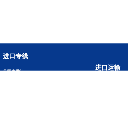
进口专线
进口运输
美国寄香港
日本寄香港
英国寄香港
马来西亚寄香港
德国寄香港
意大利寄香港
法国寄香港
新加坡寄香港
荷兰寄香港
加拿大寄香港
泰国寄香港
联邦国际快递
韩国寄香港
UPS国际快递
进口运输案例
进口空运订舱