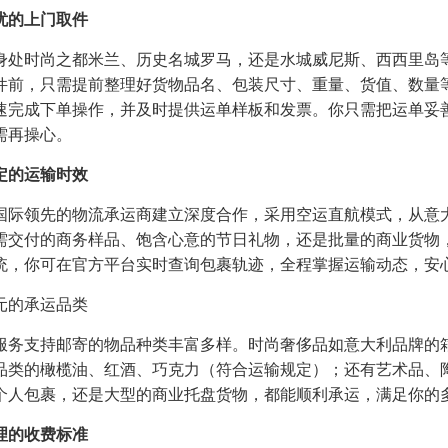
忧的上门取件
身处时尚之都米兰、历史名城罗马，还是水城威尼斯、西西里岛
件前，只需提前整理好货物品名、包装尺寸、重量、货值、数量
速完成下单操作，并及时提供运单样板和发票。你只需把运单妥
需再操心。​
定的运输时效​
国际领先的物流承运商建立深度合作，采用空运直航模式，从意大利寄
需交付的商务样品、饱含心意的节日礼物，还是批量的商业货物
统，你可在官方平台实时查询包裹轨迹，全程掌握运输动态，安心
元的承运品类​
服务支持邮寄的物品种类丰富多样。时尚奢侈品如意大利品牌的
品类的橄榄油、红酒、巧克力（符合运输规定）；还有艺术品、
个人包裹，还是大型的商业托盘货物，都能顺利承运，满足你的多
理的收费标准​