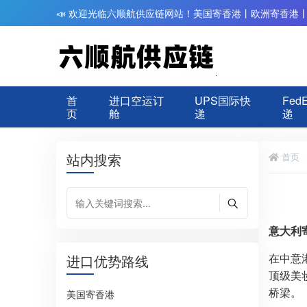
📣 欢迎光临六顺航供应链网站！美国寄香港丨欧洲寄香港
首
进口空运订
UPS国际快
Fed
页
舱
递
递
站内搜索
首页
意大利
在中意
进口优势路线
顶级美
桥梁。​
美国寄香港