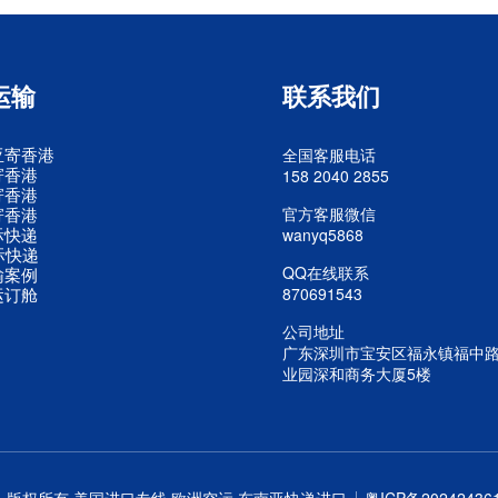
运输
联系我们
亚寄香港
全国客服电话
寄香港
158 2040 2855
寄香港
寄香港
官方客服微信
际快递
wanyq5868
际快递
QQ在线联系
输案例
运订舱
870691543
公司地址
广东深圳市宝安区福永镇福中
业园深和商务大厦5楼