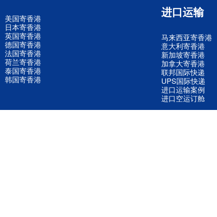
进口运输
美国寄香港
日本寄香港
英国寄香港
马来西亚寄香港
德国寄香港
意大利寄香港
法国寄香港
新加坡寄香港
荷兰寄香港
加拿大寄香港
泰国寄香港
联邦国际快递
韩国寄香港
UPS国际快递
进口运输案例
进口空运订舱
联系我们
全国客服电话
158 2040 2855
官方客服微信
wanyq5868
QQ在线联系
870691543