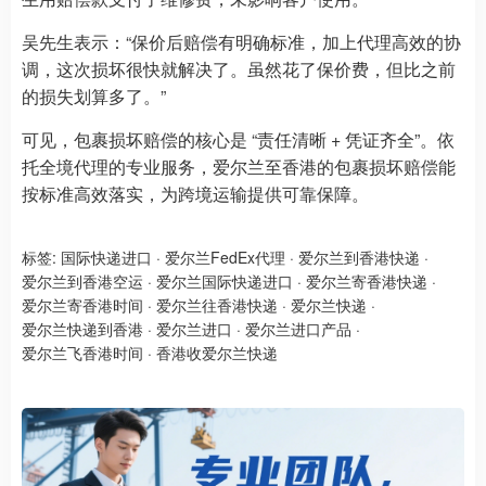
吴先生表示：“保价后赔偿有明确标准，加上代理高效的协
调，这次损坏很快就解决了。虽然花了保价费，但比之前
的损失划算多了。”
可见，包裹损坏赔偿的核心是 “责任清晰 + 凭证齐全”。依
托全境代理的专业服务，爱尔兰至香港的包裹损坏赔偿能
按标准高效落实，为跨境运输提供可靠保障。
标签:
国际快递进口
·
爱尔兰FedEx代理
·
爱尔兰到香港快递
·
爱尔兰到香港空运
·
爱尔兰国际快递进口
·
爱尔兰寄香港快递
·
爱尔兰寄香港时间
·
爱尔兰往香港快递
·
爱尔兰快递
·
爱尔兰快递到香港
·
爱尔兰进口
·
爱尔兰进口产品
·
爱尔兰飞香港时间
·
香港收爱尔兰快递