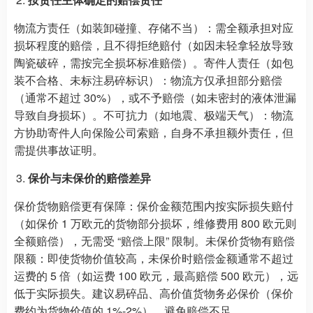
物流方责任（如装卸碰撞、存储不当）：需全额承担对应
损坏程度的赔偿，且不得拒绝赔付（如因未轻拿轻放导致
陶瓷破碎，需按完全损坏标准赔偿）。寄件人责任（如包
装不合格、未标注易碎标识）：物流方仅承担部分赔偿
（通常不超过 30%），或不予赔偿（如未密封的液体泄漏
导致自身损坏）。不可抗力（如地震、极端天气）：物流
方协助寄件人向保险公司索赔，自身不承担额外责任，但
需提供事故证明。
保价与未保价的赔偿差异
保价货物赔偿更有保障：保价金额范围内按实际损失赔付
（如保价 1 万欧元的货物部分损坏，维修费用 800 欧元则
全额赔偿），无需受 “赔偿上限” 限制。未保价货物有赔偿
限额：即使货物价值较高，未保价时赔偿金额通常不超过
运费的 5 倍（如运费 100 欧元，最高赔偿 500 欧元），远
低于实际损失。建议易碎品、高价值货物务必保价（保价
费约为货物价值的 1%-2%），避免赔偿不足。