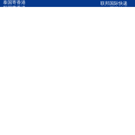
泰国寄香港
联邦国际快递
韩国寄香港
UPS国际快递
进口运输案例
进口空运订舱
联系我们
全国客服电话
158 2040 2855
官方客服微信
wanyq5868
QQ在线联系
870691543
公司地址
广东深圳市宝安区福永镇福中路福中工业园深和商务大厦5楼