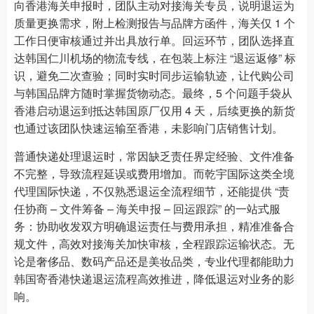
向香港海关申报时，团队主动对接海关专员，说明退运为
质量更换需求，附上检测报告与品牌方函件，海关仅 1 个
工作日便审核通过并出具放行单。回运环节，团队选择直
达韩国仁川机场的物流专线，在包装上标注 “退运返修” 标
识，避免二次查验；同时实时同步运输轨迹，让代购公司
与韩国品牌方随时掌握货物动态。最终，5 个问题手袋从
香港启动退运到抵达韩国原厂仅用 4 天，后续更换的新货
也通过该团队快速运输至香港，未影响门店销售计划。
普通快递处理退运时，常因缺乏责任界定经验、文件准备
不完整，导致流程延误或费用增加。而乾宇国际这类全境
代理国际快递，不仅熟悉退运全流程细节，还能提供 “责
任协商 – 文件筹备 – 海关申报 – 回运跟踪” 的一站式服
务：协助收发双方明确退运责任与费用承担，精准准备合
规文件，高效对接海关加快审核，全程跟踪运输状态。无
论是奢侈品、数码产品还是美妆品类，专业代理都能助力
韩国寄香港快递退运流程高效推进，降低退运对业务的影
响。