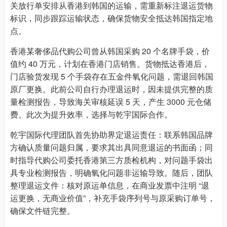
关放行单安排从香港到韩国的运输，需重新标注退运货物
标识，同步跟踪运输状态，确保货物安全抵达韩国指定地
点。
香港某奢侈品代购公司曾从韩国采购 20 个名牌手袋，价
值约 40 万元，计划在香港门店销售。货物抵达香港后，
门店验货发现 5 个手袋存在五金件氧化问题，需退回韩国
原厂更换。此前公司自行办理退运时，因未提供完整的质
量检测报告，导致海关审核延误 5 天，产生 3000 元仓储
费。此次为提升效率，选择与乾宇国际合作。
乾宇国际代理团队首先协助界定退运责任：联系韩国品牌
方确认质量问题归属，要求其出具同意退运的书面函；同
时指导代购公司委托香港第三方质检机构，对问题手袋出
具专业检测报告，明确氧化问题非运输导致。随后，团队
整理退运文件：核对原运单信息，在商业发票中注明 “退
运更换，无商业价值”，补充手袋序列号与原采购订单号，
确保文件链完整。