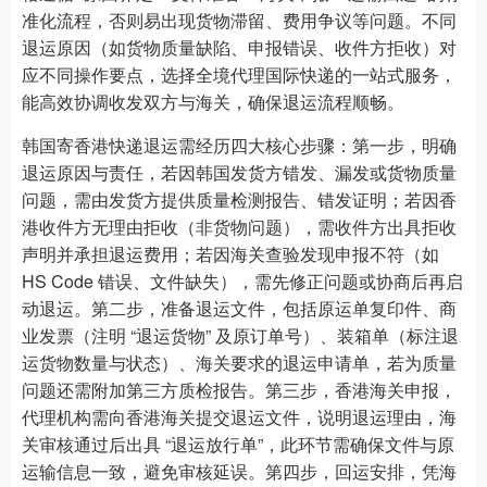
准化流程，否则易出现货物滞留、费用争议等问题。不同
退运原因（如货物质量缺陷、申报错误、收件方拒收）对
应不同操作要点，选择全境代理国际快递的一站式服务，
能高效协调收发双方与海关，确保退运流程顺畅。
韩国寄香港快递退运需经历四大核心步骤：第一步，明确
退运原因与责任，若因韩国发货方错发、漏发或货物质量
问题，需由发货方提供质量检测报告、错发证明；若因香
港收件方无理由拒收（非货物问题），需收件方出具拒收
声明并承担退运费用；若因海关查验发现申报不符（如
HS Code 错误、文件缺失），需先修正问题或协商后再启
动退运。第二步，准备退运文件，包括原运单复印件、商
业发票（注明 “退运货物” 及原订单号）、装箱单（标注退
运货物数量与状态）、海关要求的退运申请单，若为质量
问题还需附加第三方质检报告。第三步，香港海关申报，
代理机构需向香港海关提交退运文件，说明退运理由，海
关审核通过后出具 “退运放行单”，此环节需确保文件与原
运输信息一致，避免审核延误。第四步，回运安排，凭海