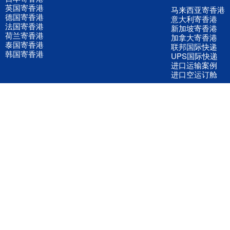
英国寄香港
马来西亚寄香港
德国寄香港
意大利寄香港
法国寄香港
新加坡寄香港
荷兰寄香港
加拿大寄香港
泰国寄香港
联邦国际快递
韩国寄香港
UPS国际快递
进口运输案例
进口空运订舱
联系我们
全国客服电话
158 2040 2855
官方客服微信
wanyq5868
QQ在线联系
870691543
公司地址
广东深圳市宝安区福永镇福中路福中工业园深和商务大厦5楼