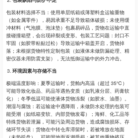
包装材料选择不当：使用单层纸箱或薄塑料盒运输重物
（如金属零件），易因承重不足导致箱体破损；未使用缓
冲材料（气泡膜、泡沫垫）包裹易碎品，货物在运输中直
接碰撞箱壁，会出现碎裂或变形。包装工艺问题：封口不
牢固（如胶带粘贴过松）导致运输中箱盖开启，货物掉
落；未根据货物特性定制包装（如液体未做防漏处理、精
密仪器未用防震支架），无法抵御运输中的外力冲击。
环境因素与存储不当
极端温度影响：夏季运输时，货舱内高温（超过 35℃）
可能导致化妆品、药品等遇热变质（如乳液分层、药膏软
化）；冬季低温可能使液体货物冻裂（如胶水、油墨）。
潮湿与腐蚀：若运输途中遇降雨，未做防水处理的包装可
能受潮（如纸箱变软、内部货物发霉）；海鲜、化工品等
特殊货物若泄漏，可能污染周边货物，造成腐蚀损坏。存
储环节失误：货物在中转仓库滞留时，若被堆放在地面
（未垫托盘），可能因地面返潮受损；被其他重物挤压