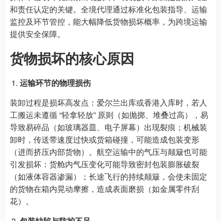
和责任认定的关键。全境代理通过标准化包装指导、运输
监控及环节管控，能大幅降低货物损坏概率，为跨境运输
提供安全保障。
货物损坏的核心原因
运输环节的物理损伤
装卸过程是损坏高发点：爱尔兰出库或香港入库时，若人
工搬运未遵循 “轻拿轻放” 原则（如抛掷、堆叠过高），易
导致易碎品（如玻璃器皿、电子屏幕）出现裂痕；机械装
卸时，传送带速度过快或货箱碰撞，可能造成包装变形
（进而挤压内部货物）。航空运输中的气压与颠簸也可能
引发损坏：货舱内气压变化可能导致密封包装膨胀破裂
（如液体容器渗漏）；长途飞行的持续颠簸，会使未固定
的货物在箱内晃动摩擦，造成表面磨损（如金属零件刮
花）。
包装缺陷与防护不足