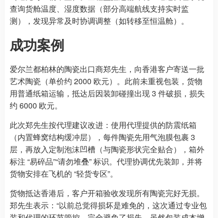
查询货舱温度、湿度数据（部分高端航线支持实时监
测），发现异常及时协调调整（如转移至恒温舱）。
成功案例
爱尔兰都柏林的陶瓷出口商郑先生，向香港客户寄送一批
艺术陶瓷（单价约 2000 欧元）。此前未重视包装，货物
用普通纸箱运输，抵达后因装卸碰撞出现 3 件破损，损失
约 6000 欧元。
此次郑先生按代理建议改进：使用代理提供的防震纸箱
（内置蜂窝结构缓冲层），每件陶瓷先用气泡膜包裹 3
层，再放入定制泡沫凹槽（与陶瓷形状完全贴合），箱外
标注 “易碎品”“请勿堆叠” 标识。代理协调优先装卸，并将
货物安排在飞机的 “轻货专区”。
货物抵达香港后，客户开箱验收发现所有陶瓷完好无损。
郑先生表示：“以前总觉得损坏是难免的，这次通过专业包
装和代理的环节管控，完全避免了损失。虽然包装成本增