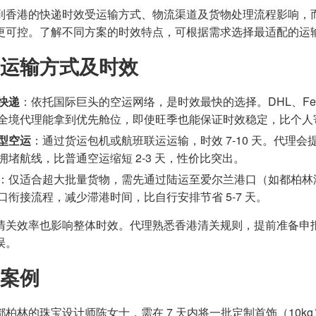
到香港的快递时效受运输方式、物流渠道及货物处理流程影响，
更可控。了解不同方案的时效特点，可根据需求选择最适配的运
运输方式及时效
快递
：依托国际巨头的空运网络，是时效最快的选择。DHL、Fed
全境代理能拿到优先舱位，即使旺季也能保证时效稳定，比个人寄送
型空运
：通过货运包机或航班联运运输，时效 7-10 天。代理
拥堵航线，比普通空运缩短 2-3 天，性价比突出。
：仅适合超大批量货物，需先通过陆运至爱尔兰港口（如都柏林港）
口衔接流程，减少滞港时间，比自行安排节省 5-7 天。
清关效率也影响整体时效。代理熟悉香港清关规则，提前准备申报材
误。
案例
都柏林的珠宝设计师陈女士，需在 7 天内将一批定制首饰（10