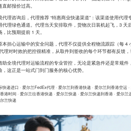
递直邮报价过高。
境代理咨询后，代理推荐 “特惠商业快递渠道”：该渠道使用代
用代理绿色通道。代理当天安排取件，货物次日装机起飞，3 天后抵
，比预期提前 1 天。
原本担心运输中的安全问题，代理不仅提供全程物流跟踪（每 4
“代理对时效的把控很精准，从取件到签收的每个环节都有反馈，
借助全境代理对运输流程的专业管控，无论是紧急件还是常规件
验，这正是一站式门到门服务的核心优势。
际快递进口
·
爱尔兰FedEx代理
·
爱尔兰到香港快递
·
爱尔兰到香港空运
·
香港时间
·
爱尔兰往香港快递
·
爱尔兰快递
·
爱尔兰快递到香港
·
爱尔兰
尔兰快递