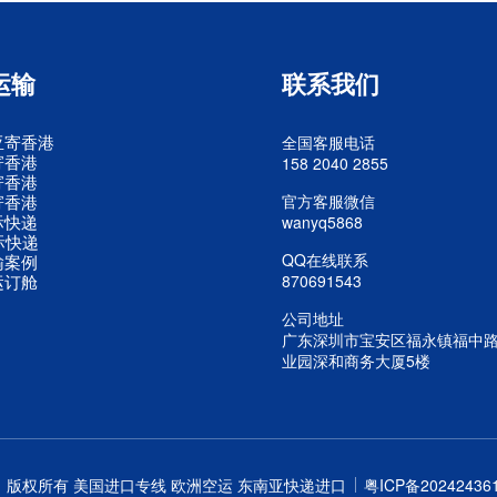
运输
联系我们
亚寄香港
全国客服电话
寄香港
158 2040 2855
寄香港
寄香港
官方客服微信
际快递
wanyq5868
际快递
QQ在线联系
输案例
运订舱
870691543
公司地址
广东深圳市宝安区福永镇福中
业园深和商务大厦5楼
公司 版权所有 美国进口专线 欧洲空运 东南亚快递进口
粤ICP备20242436