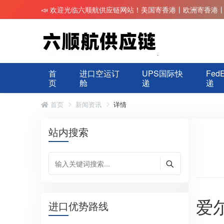
📣 欢迎光临六顺航供应链网站！美国寄香港丨欧洲寄香港
首
进口空运订
UPS国际快
Fed
页
舱
递
递
首页
新闻资讯
详情
站内搜索
爱
进口优势路线