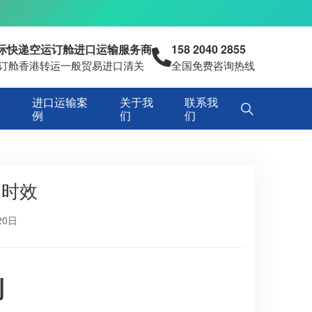
国际快递空运订舱进口运输服务商
158 2040 2855
空运订舱香港转运一般贸易进口清关
全国免费咨询热线
专
进口运输案
关于我
联系我
例
们
们
递时效
20日
例