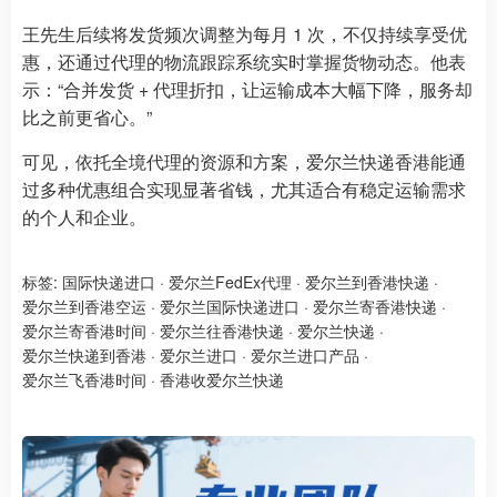
王先生后续将发货频次调整为每月 1 次，不仅持续享受优
惠，还通过代理的物流跟踪系统实时掌握货物动态。他表
示：“合并发货 + 代理折扣，让运输成本大幅下降，服务却
比之前更省心。”
可见，依托全境代理的资源和方案，爱尔兰快递香港能通
过多种优惠组合实现显著省钱，尤其适合有稳定运输需求
的个人和企业。
标签:
国际快递进口
·
爱尔兰FedEx代理
·
爱尔兰到香港快递
·
爱尔兰到香港空运
·
爱尔兰国际快递进口
·
爱尔兰寄香港快递
·
爱尔兰寄香港时间
·
爱尔兰往香港快递
·
爱尔兰快递
·
爱尔兰快递到香港
·
爱尔兰进口
·
爱尔兰进口产品
·
爱尔兰飞香港时间
·
香港收爱尔兰快递