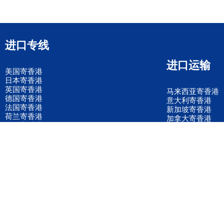
进口专线
进口运输
美国寄香港
日本寄香港
英国寄香港
马来西亚寄香港
德国寄香港
意大利寄香港
法国寄香港
新加坡寄香港
荷兰寄香港
加拿大寄香港
泰国寄香港
联邦国际快递
韩国寄香港
UPS国际快递
进口运输案例
进口空运订舱
联系我们
全国客服电话
158 2040 2855