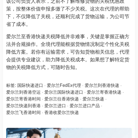
该公司负责人表示，之前不了解维修货物的关税优惠政
策，按整体价值申报多缴了不少关税。这次在代理的帮助
下，不仅降低了关税，还顺利完成了货物运输，为公司节
省了成本。
爱尔兰至香港快递关税降低并非难事，关键是掌握正确方
法并合规操作。全境代理能根据货物情况制定个性化关税
降低方案。若你有运输需求，可告知货物相关信息，代理
会提供专业建议，助力降低关税成本。如果想了解特定货
物的关税降低方式，可随时告知。
标签:
国际快递进口
·
爱尔兰FedEx代理
·
爱尔兰到香港快递
·
爱尔兰到香港空运
·
爱尔兰国际快递进口
·
爱尔兰寄香港快递
·
爱尔兰寄香港时间
·
爱尔兰往香港快递
·
爱尔兰快递
·
爱尔兰快递到香港
·
爱尔兰进口
·
爱尔兰进口产品
·
爱尔兰飞香港时间
·
香港收爱尔兰快递