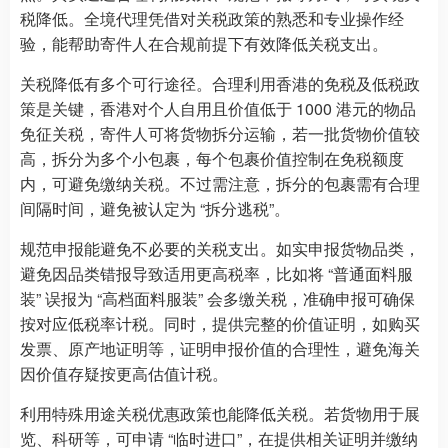
税降低。全境代理凭借对关税政策的熟悉和专业操作经
验，能帮助寄件人在合规前提下有效降低关税支出。
关税降低有多个可行途径。合理利用香港的免税及低税政
策是关键，香港对个人自用且价值低于 1000 港元的物品
免征关税，寄件人可将货物拆分运输，若一批货物价值较
高，拆分为多个小包裹，每个包裹价值控制在免税额度
内，可避免缴纳关税。不过需注意，拆分的包裹需有合理
间隔时间，避免被认定为 “拆分逃税”。
规范申报能避免不必要的关税支出。如实申报货物品类，
避免因品类错报导致适用更高税率，比如将 “普通面料服
装” 误报为 “高档面料服装” 会多缴关税，准确申报可确保
按对应低税率计税。同时，提供完整的价值证明，如购买
发票、原产地证明等，证明申报价值的合理性，避免海关
因价值存疑按更高估值计税。
利用特殊用途关税优惠政策也能降低关税。若货物用于展
览、科研等，可申请 “临时进口”，在提供相关证明并缴纳