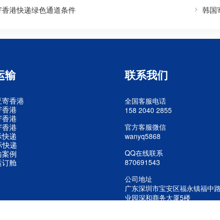
寄香港快递绿色通道条件
韩国
运输
联系我们
亚寄香港
全国客服电话
寄香港
158 2040 2855
寄香港
寄香港
官方客服微信
际快递
wanyq5868
际快递
QQ在线联系
输案例
运订舱
870691543
公司地址
广东深圳市宝安区福永镇福中
业园深和商务大厦5楼