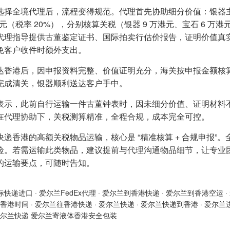
选择全境代理后，流程变得规范。代理首先协助细分价值：银器主体
港元（税率 20%），分别核算关税（银器 9 万港元、宝石 6 万
代理指导提供古董鉴定证书、国际拍卖行估价报告，证明价值真实
免客户收件时额外支出。
达香港后，因申报资料完整、价值证明充分，海关按申报金额核算
完成清关，银器顺利送达客户手中。
表示，此前自行运输一件古董钟表时，因未细分价值、证明材料不
在代理协助下，关税测算精准，全程合规，成本完全可控。
快递香港的高额关税物品运输，核心是 “精准核算 + 合规申报
险。若需运输此类物品，建议提前与代理沟通物品细节，让专业
的运输要点，可随时告知。
际快递进口
·
爱尔兰FedEx代理
·
爱尔兰到香港快递
·
爱尔兰到香港空运
·
香港时间
·
爱尔兰往香港快递
·
爱尔兰快递
·
爱尔兰快递到香港
·
爱尔兰
尔兰快递 爱尔兰寄液体香港安全包装​