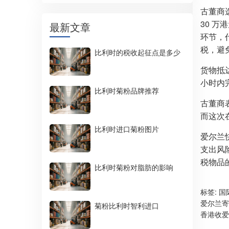
古董商
30 万
最新文章
环节，
税，避
比利时的税收起征点是多少
货物抵
小时内
比利时菊粉品牌推荐
古董商
而这次
比利时进口菊粉图片
爱尔兰
支出风
税物品
比利时菊粉对脂肪的影响
标签:
国
爱尔兰寄
菊粉比利时智利进口
香港收爱