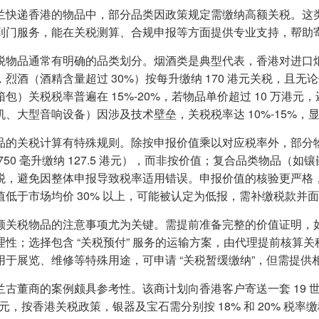
兰快递香港的物品中，部分品类因政策规定需缴纳高额关税。这
到门服务，能在关税测算、合规申报等方面提供专业支持，帮助
税物品通常有明确的品类划分。烟酒类是典型代表，香港对进口烟酒征收
，烈酒（酒精含量超过 30%）按每升缴纳 170 港元关税，且
箱包）关税税率普遍在 15%-20%，若物品单价超过 10 万
机、大型音响设备）因涉及技术壁垒，关税税率达 10%-15%，
品的关税计算有特殊规则。除按申报价值乘以对应税率外，部分物品需
 750 毫升缴纳 127.5 港元），而非按价值；复合品类物品
税，避免因整体申报导致税率适用错误。申报价值的核验更严格
值低于市场均价 30% 以上，可能被认定为低报，需补缴税款并
额关税物品的注意事项尤为关键。需提前准备完整的价值证明，
理性；选择包含 “关税预付” 服务的运输方案，由代理提前核算
用于展览、维修等特殊用途，可申请 “关税暂缓缴纳”，但需提
兰古董商的案例颇具参考性。该商计划向香港客户寄送一套 19
港元，按香港关税政策，银器及宝石需分别按 18% 和 20% 税率