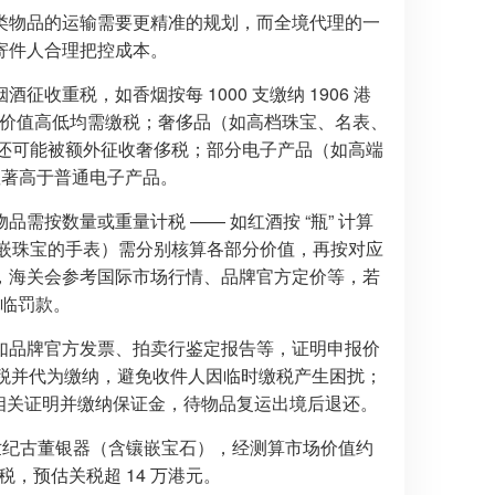
类物品的运输需要更精准的规划，而全境代理的一
寄件人合理把控成本。
重税，如香烟按每 1000 支缴纳 1906 港
无论价值高低均需缴税；奢侈品（如高档珠宝、名表、
港元，还可能被额外征收奢侈税；部分电子产品（如高端
显著高于普通电子产品。
按数量或重量计税 —— 如红酒按 “瓶” 计算
（如镶嵌珠宝的手表）需分别核算各部分价值，再按对应
，海关会参考国际市场行情、品牌官方定价等，若
面临罚款。
如品牌官方发票、拍卖行鉴定报告等，证明申报价
关税并代为缴纳，避免收件人因临时缴税产生困扰；
供相关证明并缴纳保证金，待物品复运出境后退还。
 世纪古董银器（含镶嵌宝石），经测算市场价值约
缴税，预估关税超 14 万港元。