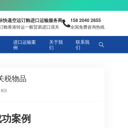
国际快递空运订舱进口运输服务商
158 2040 2855
空运订舱香港转运一般贸易进口清关
全国免费咨询热线
专
进口运输案
关于我
联系我
例
们
们
关税物品
18日
成功案例