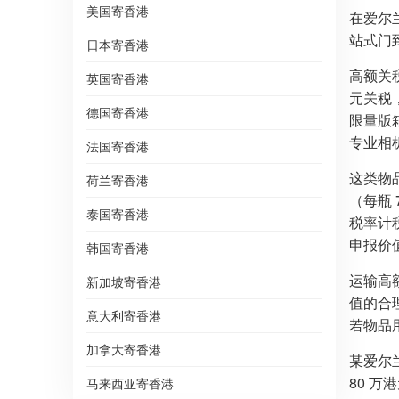
美国寄香港
在爱尔
站式门
日本寄香港
高额关
英国寄香港
元关税
德国寄香港
限量版
专业相
法国寄香港
这类物
荷兰寄香港
（每瓶
泰国寄香港
税率计
申报价
韩国寄香港
运输高
新加坡寄香港
值的合
意大利寄香港
若物品
加拿大寄香港
某爱尔
80 万
马来西亚寄香港