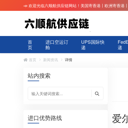
📣 欢迎光临六顺航供应链网站！美国寄香港丨欧洲寄香港
首
进口空运订
UPS国际快
Fed
页
舱
递
递
首页
新闻资讯
详情
站内搜索
爱
进口优势路线