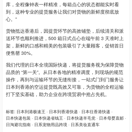
库，全程像钟表一样精准，每箱点心的状态都能实时看
到，这种专业的提货服务让我们对货物的新鲜度彻底放
心。”
货物抵达香港后，因提货环节的高效铺垫，后续清关和派
送环节也顺利推进，500 箱日式点心在端午前 3 天准时上
架，新鲜的口感和精美的包装吸引了大量顾客，促销首日
便售罄 30%。
我们代理的日本全境国际快递，将提货服务视为保障货物
品质的 “第一关”。从日本各地的精准调度，到现场的规范
操作，再到与运输环节的无缝衔接，一站式门到门服务让
日本到香港的空运提货既高效又可靠，为货物的全程运输
打下坚实基础，助力企业在跨境贸易中抢占先机。
标签:
日本到港极速王
·
日本到香港快递
·
日本往香港快递
·
日本快递包装
·
日本快递省钱王
·
日本快递羊毛党
·
日本母婴直邮
·
日淘避坑指南
·
日系宠物用品跨境
·
日系美妆直通车