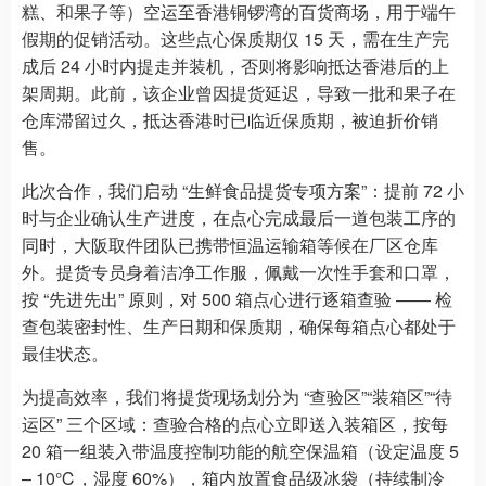
糕、和果子等）空运至香港铜锣湾的百货商场，用于端午
假期的促销活动。这些点心保质期仅 15 天，需在生产完
成后 24 小时内提走并装机，否则将影响抵达香港后的上
架周期。此前，该企业曾因提货延迟，导致一批和果子在
仓库滞留过久，抵达香港时已临近保质期，被迫折价销
售。
此次合作，我们启动 “生鲜食品提货专项方案”：提前 72 小
时与企业确认生产进度，在点心完成最后一道包装工序的
同时，大阪取件团队已携带恒温运输箱等候在厂区仓库
外。提货专员身着洁净工作服，佩戴一次性手套和口罩，
按 “先进先出” 原则，对 500 箱点心进行逐箱查验 —— 检
查包装密封性、生产日期和保质期，确保每箱点心都处于
最佳状态。
为提高效率，我们将提货现场划分为 “查验区”“装箱区”“待
运区” 三个区域：查验合格的点心立即送入装箱区，按每
20 箱一组装入带温度控制功能的航空保温箱（设定温度 5
– 10℃，湿度 60%），箱内放置食品级冰袋（持续制冷