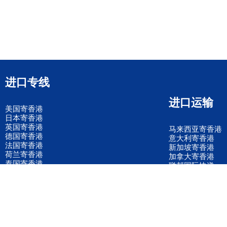
进口专线
进口运输
美国寄香港
日本寄香港
英国寄香港
马来西亚寄香港
德国寄香港
意大利寄香港
法国寄香港
新加坡寄香港
荷兰寄香港
加拿大寄香港
泰国寄香港
联邦国际快递
韩国寄香港
UPS国际快递
进口运输案例
进口空运订舱
联系我们