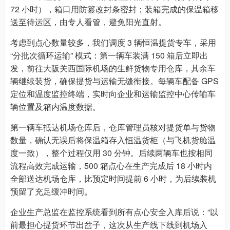
72 小时），箱口用防篡改封条密封；装箱完成的保温箱移
送至待运区，由专人看管，避免阳光直射。
考虑到点心数量较多，我们调度 3 辆恒温提货专车，采用
“分批次循环运输” 模式：第一辆车装满 150 箱后立即出
发，前往大阪关西国际机场的生鲜货物专用仓库，其余车
辆继续装货，确保提货与运输无缝衔接。每辆车配备 GPS
定位和温度监控终端，实时向企业和运输监控中心传输车
辆位置及箱内温度数据。
第一辆车抵达机场仓库后，仓库管理员核对提货单与货物
数量，确认无误后将保温箱存入恒温货柜（与飞机货舱温
度一致），整个过程仅用 30 分钟。后续两辆车也按相同
流程高效完成运输，500 箱点心在生产完成后 18 小时内
全部送达机场仓库，比预定时间提前 6 小时，为后续装机
预留了充足缓冲时间。
企业生产总监在监控系统看到所有点心安全入库后说：“以
前最担心提货环节出岔子，这次从生产线下线到机场入