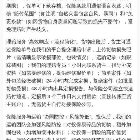
期限），保单可下载存档。保险条款用通俗语言表述，明
确 “赔付范围”（如注明 “自然灾害包含台风、暴雨”）和 “免
责条款”（如因货物自身质量问题导致的损失不赔付），避
免理赔时产生歧义。
理赔服务 “高效响应 + 流程简化”。货物出险后，货主可通
过保险单号在我们的平台提交理赔申请，上传货物损失照
片（需清晰显示破损部位、包装情况）、运输记录（如跟
踪截图）；我们的理赔专员 1 小时内联系货主，指导补充
资料（如需要维修的，提供维修报价单）；简单案件（如
外包装轻微破损）24 小时内完成定损，复杂案件（如批量
货物受损）48 小时内出具定损报告。与保险公司建立快速
赔付通道，定损后 3 个工作日内支付赔款（直接转账至货
主账户），无需货主自行对接保险公司。
保险服务与运输 “协同防控 + 风险降低”。投保后，我们的
运输团队会加强风险防控：对投保易碎品的货物，额外加
固包装（如增加缓冲材料）；对投保一切险的高价值货
物，运输全程安排专人跟踪，避免运输环节失误；结合历