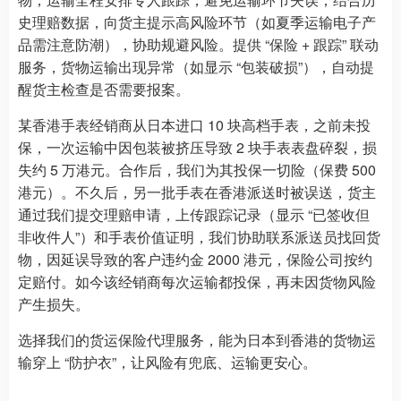
史理赔数据，向货主提示高风险环节（如夏季运输电子产
品需注意防潮），协助规避风险。提供 “保险 + 跟踪” 联动
服务，货物运输出现异常（如显示 “包装破损”），自动提
醒货主检查是否需要报案。
某香港手表经销商从日本进口 10 块高档手表，之前未投
保，一次运输中因包装被挤压导致 2 块手表表盘碎裂，损
失约 5 万港元。合作后，我们为其投保一切险（保费 500
港元）。不久后，另一批手表在香港派送时被误送，货主
通过我们提交理赔申请，上传跟踪记录（显示 “已签收但
非收件人”）和手表价值证明，我们协助联系派送员找回货
物，因延误导致的客户违约金 2000 港元，保险公司按约
定赔付。如今该经销商每次运输都投保，再未因货物风险
产生损失。
选择我们的货运保险代理服务，能为日本到香港的货物运
输穿上 “防护衣”，让风险有兜底、运输更安心。