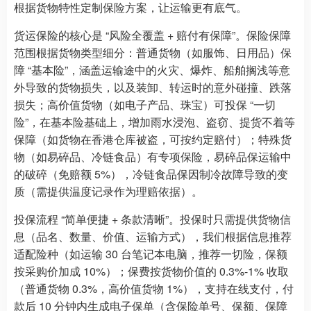
根据货物特性定制保险方案，让运输更有底气。
货运保险的核心是 “风险全覆盖 + 赔付有保障”。保险保障
范围根据货物类型细分：普通货物（如服饰、日用品）保
障 “基本险”，涵盖运输途中的火灾、爆炸、船舶搁浅等意
外导致的货物损失，以及装卸、转运时的意外碰撞、跌落
损失；高价值货物（如电子产品、珠宝）可投保 “一切
险”，在基本险基础上，增加雨水浸泡、盗窃、提货不着等
保障（如货物在香港仓库被盗，可按约定赔付）；特殊货
物（如易碎品、冷链食品）有专项保险，易碎品保运输中
的破碎（免赔额 5%），冷链食品保因制冷故障导致的变
质（需提供温度记录作为理赔依据）。
投保流程 “简单便捷 + 条款清晰”。投保时只需提供货物信
息（品名、数量、价值、运输方式），我们根据信息推荐
适配险种（如运输 30 台笔记本电脑，推荐一切险，保额
按采购价加成 10%）；保费按货物价值的 0.3%-1% 收取
（普通货物 0.3%，高价值货物 1%），支持在线支付，付
款后 10 分钟内生成电子保单（含保险单号、保额、保障