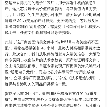
空运至香港元朗的电子组装厂，用于高端手机的紧急生
产。这批芯片属于高价值精密货物，每箱价值约 5 万美
元，且组装厂的生产线按小时排产，清关延误 1 小时就可
能造成 20 万美元的产能损失。更关键的是，芯片涉及日
本出口管制的 “两用物项”，需提交《出口许可证》和技术
说明书，任何文件疏漏都可能导致扣关。
此前，该厂商曾因清关文件中 “芯片型号与海关编码不匹
配”，货物在香港被扣 48 小时，最终支付高额滞港费才放
行。此次合作，我们从取件阶段就介入清关准备：大阪取
件专员同步收集芯片的技术参数表、原产地证明等文件，
交由清关团队预审。单证专家发现厂商提供的海关编码对
应 “通用电子元件”，而这批芯片实际属于 “专用集成电
路”，立即指导厂商更正编码，并补充《技术用途说明》，
确保与香港海关的商品归类标准一致。
货物发运前 24 小时，清关团队完成所有文件的 “双重复
核”：先由日本本地关务人员核查是否符合日本出口要求，
再由香港清关专员确认是否满足香港进口规范，尤其重点