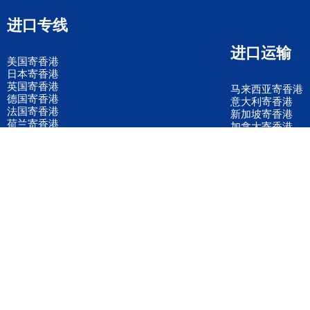
进口专线
进口运输
美国寄香港
日本寄香港
英国寄香港
马来西亚寄香港
德国寄香港
意大利寄香港
法国寄香港
新加坡寄香港
荷兰寄香港
加拿大寄香港
泰国寄香港
联邦国际快递
韩国寄香港
UPS国际快递
进口运输案例
进口空运订舱
联系我们
全国客服电话
158 2040 2855
官方客服微信
wanyq5868