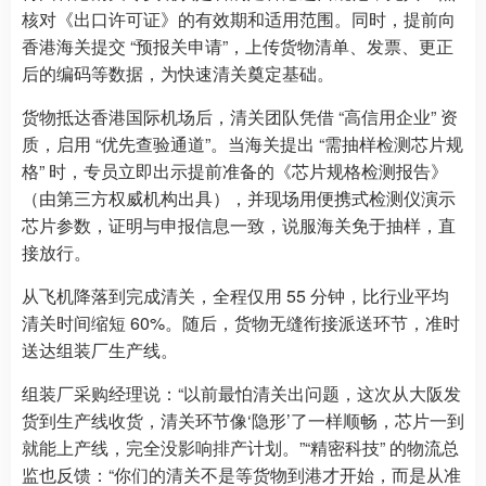
核对《出口许可证》的有效期和适用范围。同时，提前向
香港海关提交 “预报关申请”，上传货物清单、发票、更正
后的编码等数据，为快速清关奠定基础。
货物抵达香港国际机场后，清关团队凭借 “高信用企业” 资
质，启用 “优先查验通道”。当海关提出 “需抽样检测芯片规
格” 时，专员立即出示提前准备的《芯片规格检测报告》
（由第三方权威机构出具），并现场用便携式检测仪演示
芯片参数，证明与申报信息一致，说服海关免于抽样，直
接放行。
从飞机降落到完成清关，全程仅用 55 分钟，比行业平均
清关时间缩短 60%。随后，货物无缝衔接派送环节，准时
送达组装厂生产线。
组装厂采购经理说：“以前最怕清关出问题，这次从大阪发
货到生产线收货，清关环节像‘隐形’了一样顺畅，芯片一到
就能上产线，完全没影响排产计划。”“精密科技” 的物流总
监也反馈：“你们的清关不是等货物到港才开始，而是从准