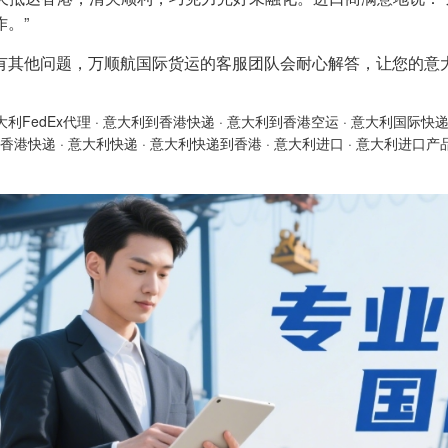
作。”
有其他问题，万顺航国际货运的客服团队会耐心解答，让您的意
大利FedEx代理
·
意大利到香港快递
·
意大利到香港空运
·
意大利国际快
香港快递
·
意大利快递
·
意大利快递到香港
·
意大利进口
·
意大利进口产