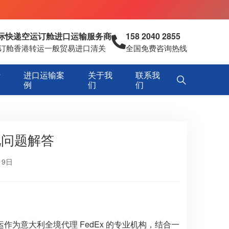
国际快递空运订舱进口运输服务商
158 2040 2855
空运订舱香港转运一般贸易进口清关
全国免费咨询热线
专
进口运输案
关于我
联系我
例
们
们
见问题解答
19日
为意大利全境代理 FedEx 的专业机构，结合一