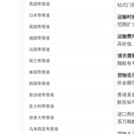
美国寄香港
站式门
日本寄香港
运输时
范围扩大
英国寄香港
运输费
德国寄香港
高价值
法国寄香港
清关需
荷兰寄香港
顺航有
泰国寄香港
货物丢
价金额
韩国寄香港
香港某
新加坡寄香港
航告知
意大利寄香港
进口商
加拿大寄香港
系万顺
马来西亚寄香港
货物 