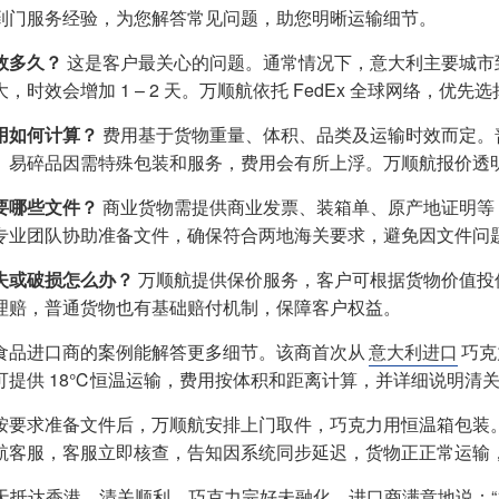
到门服务经验，为您解答常见问题，助您明晰运输细节。
效多久？
这是客户最关心的问题。通常情况下，意大利主要城市到香
，时效会增加 1 – 2 天。万顺航依托 FedEx 全球网络，
用如何计算？
费用基于货物重量、体积、品类及运输时效而定。
、易碎品因需特殊包装和服务，费用会有所上浮。万顺航报价透
要哪些文件？
商业货物需提供商业发票、装箱单、原产地证明等
专业团队协助准备文件，确保符合两地海关要求，避免因文件问
失或破损怎么办？
万顺航提供保价服务，客户可根据货物价值投
理赔，普通货物也有基础赔付机制，保障客户权益。
食品进口商的案例能解答更多细节。该商首次从
意大利进口
巧克
可提供 18℃恒温运输，费用按体积和距离计算，并详细说明清
按要求准备文件后，万顺航安排上门取件，巧克力用恒温箱包装
航客服，客服立即核查，告知因系统同步延迟，货物正正常运输
5 天抵达香港，清关顺利，巧克力完好未融化。进口商满意地说：