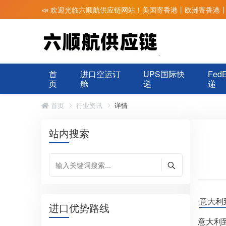
📣 欢迎光临六顺航供应链网站！美国寄香港丨欧洲寄香港
首
进口空运订
UPS国际快
Fed
页
舱
递
递
首页
行业资讯
详情
站内搜索
意大利
进口优势路线
意大利