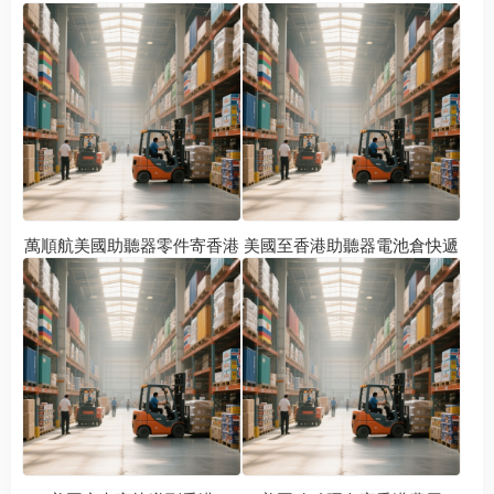
萬順航美國助聽器零件寄香港
美國至香港助聽器電池倉快遞