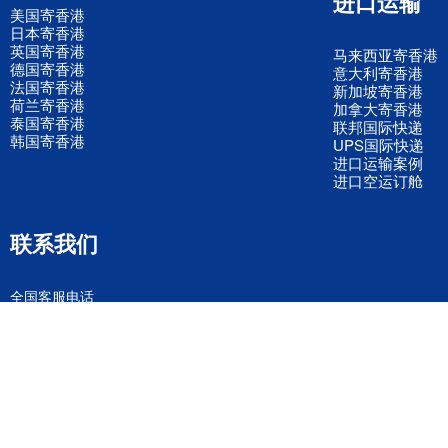
进口运输
美国寄香港
日本寄香港
英国寄香港
马来西亚寄香港
德国寄香港
意大利寄香港
法国寄香港
新加坡寄香港
荷兰寄香港
加拿大寄香港
泰国寄香港
联邦国际快递
韩国寄香港
UPS国际快递
进口运输案例
进口空运订舱
联系我们
全国客服电话
158 2040 2855
官方客服微信
wanyq5868
QQ在线联系
870691543