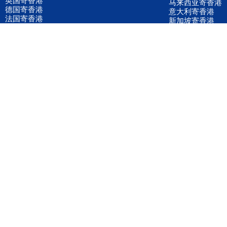
马来西亚寄香港
德国寄香港
意大利寄香港
法国寄香港
新加坡寄香港
荷兰寄香港
加拿大寄香港
泰国寄香港
联邦国际快递
韩国寄香港
UPS国际快递
进口运输案例
进口空运订舱
联系我们
全国客服电话
158 2040 2855
官方客服微信
wanyq5868
QQ在线联系
870691543
公司地址
广东深圳市宝安区福永镇福中路福中工业园深和商务大厦5楼