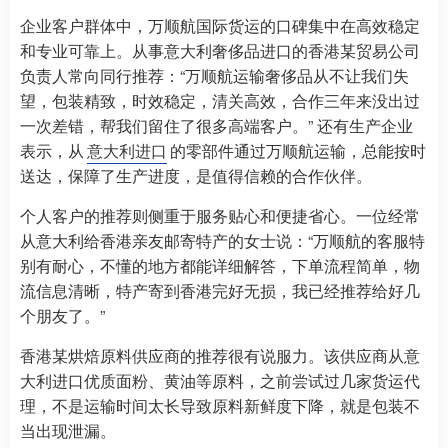
企业客户群体中，万顺航国际货运的口碑集中在高效稳定
和专业可靠上。从事意大利奢侈品进口的香港某贸易公司
负责人常向同行推荐：“万顺航运输奢侈品从不让我们失
望，包装精致，时效稳定，清关高效，合作三年来没出过
一次差错，帮我们留住了很多高端客户。” 还有生产企业
表示，从
意大利进口
的零部件通过万顺航运输，总能按时
送达，保障了生产进度，是值得信赖的合作伙伴。
个人客户的推荐则侧重于服务贴心和便捷省心。一位经常
从意大利给香港亲友邮寄特产的女士说：“万顺航的客服特
别有耐心，不懂的地方都能详细解答，下单流程简单，物
流信息清晰，特产寄到香港完好无损，我已经推荐给好几
个朋友了。”
香港某烘焙原料供应商的推荐很有说服力。该供应商从意
大利进口优质面粉、黄油等原料，之前尝试过几家货运代
理，不是运输时间太长导致原料新鲜度下降，就是包装不
当出现泄漏。