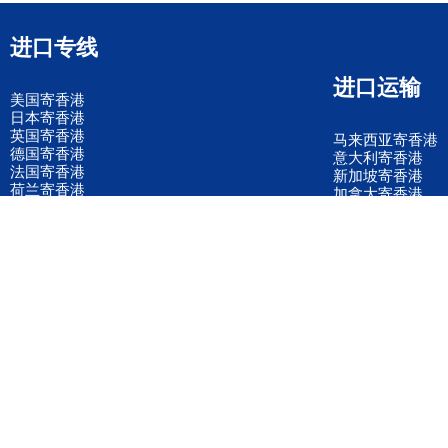
进口专线
进口运输
美国寄香港
日本寄香港
英国寄香港
马来西亚寄香港
德国寄香港
意大利寄香港
法国寄香港
新加坡寄香港
荷兰寄香港
加拿大寄香港
泰国寄香港
联邦国际快递
韩国寄香港
UPS国际快递
进口运输案例
进口空运订舱
联系我们
全国客服电话
158 2040 2855
官方客服微信