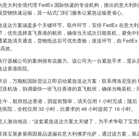
为意大利全境代理 FedEx 国际快递的专业机构，推出的意大
现货物快速运输，其一站式门到门服务让紧急运输更省心。
急送达方案涵盖多个关键环节。取件环节，安排 FedEx 在意大
节，优先选择直飞香港的航班，确保当天或次日能装机，避免中
通紧急清关通道，货物抵达后可优先查验；派送环节，由 FedEx
 高效。
医疗器械公司的案例很有说服力。该公司为一台紧急手术，需从意
送达香港医院。
求后，万顺航国际货运立即启动紧急送达方案：联系博洛尼亚的 Fed
尼亚机场，协调最快一班飞往香港的直飞航班，确保当晚装机；
天上午，航班抵达香港，因提前预审，清关仅用 1 小时完成；随后，
医院，全程仅用 32 小时，比要求的 48 小时提前了 16 小时。
责人激动地说：“这套紧急送达方案太关键了，为手术争取了宝贵
某珠宝展参展商因展品遗漏在意大利佛罗伦萨，通过该方案，展品