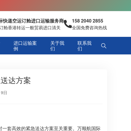
国际快递空运订舱进口运输服务商
158 2040 2855
空运订舱香港转运一般贸易进口清关
全国免费咨询热线
专
进口运输案
关于我
联系我
例
们
们
急送达方案
19日
时一套高效的紧急送达方案至关重要。万顺航国际