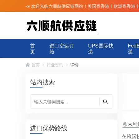
📣 欢迎光临六顺航供应链网站！美国寄香港丨欧洲寄香港
首
进口空运订
UPS国际快
Fed
页
舱
递
递
首页
行业资讯
详情
站内搜索
意大利
进口优势路线
在跨国