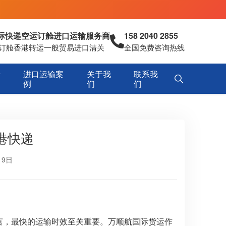
国际快递空运订舱进口运输服务商
158 2040 2855
空运订舱香港转运一般贸易进口清关
全国免费咨询热线
专
进口运输案
关于我
联系我
例
们
们
港快递
19日
而言，最快的运输时效至关重要。万顺航国际货运作