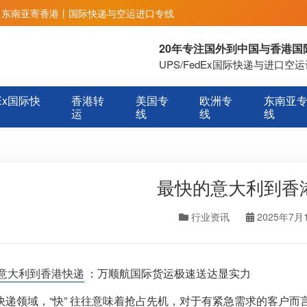
丨东南亚寄香港丨国际快递与空运进口专线
20年专注国外到中国与香港
UPS/FedEx国际快递与进口
Ex国际快
香港转
美国专
欧洲专
东南亚
运
线
线
线
最快的意大利到香
行业资讯
2025年7月
意大利到香港快递
：万顺航国际货运极速送达显实力
快递领域，“快” 往往意味着抢占先机，对于有紧急需求的客户