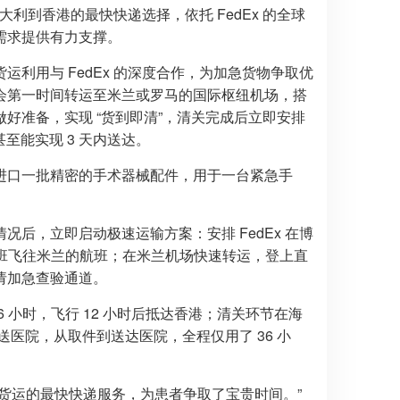
大利到香港的最快快递选择，依托 FedEx 的全球
需求提供有力支撑。
利用与 FedEx 的深度合作，为加急货物争取优
会第一时间转运至米兰或罗马的国际枢纽机场，搭
好准备，实现 “货到即清”，清关完成后立即安排
至能实现 3 天内送达。
进口一批精密的手术器械配件，用于一台紧急手
后，立即启动极速运输方案：安排 FedEx 在博
一班飞往米兰的航班；在米兰机场快速转运，登上直
请加急查验通道。
小时，飞行 12 小时后抵达香港；清关环节在海
直送医院，从取件到送达医院，全程仅用了 36 小
货运的最快快递服务，为患者争取了宝贵时间。”