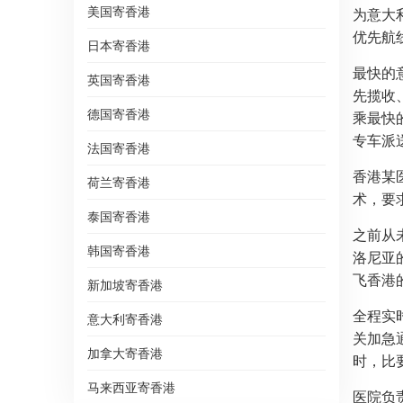
美国寄香港
为意大
优先航
日本寄香港
最快的
英国寄香港
先揽收
德国寄香港
乘最快
专车派
法国寄香港
香港某
荷兰寄香港
术，要
泰国寄香港
之前从
韩国寄香港
洛尼亚
飞香港
新加坡寄香港
全程实
意大利寄香港
关加急
加拿大寄香港
时，比要
马来西亚寄香港
医院负