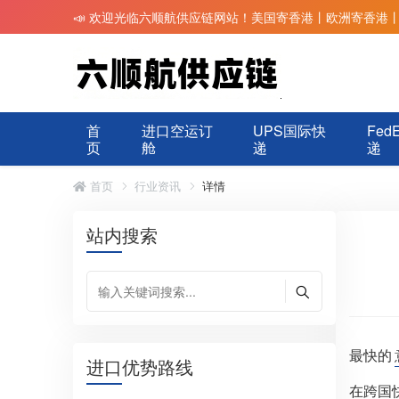
📣 欢迎光临六顺航供应链网站！美国寄香港丨欧洲寄香港
首
进口空运订
UPS国际快
Fed
页
舱
递
递
首页
行业资讯
详情
站内搜索
最快的
进口优势路线
在跨国