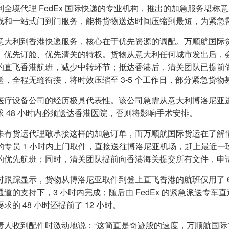
利全境代理 FedEx 国际快递的专业机构，推出的加急服务堪称意
线和一站式门到门服务，能将货物送达时间压缩到最短，为紧急
意大利到香港快递服务，核心在于优先资源的调配。万顺航国际货运
、优先订舱、优先清关的特权。货物从意大利任何城市发出后，
的直飞香港航班，减少中转环节；抵达香港后，清关团队已提前做
送，全程无缝衔接，将时效压缩至 3-5 个工作日，部分紧急货物甚
医疗设备公司的经历极具代表性。该公司急需从意大利博洛尼亚
求 48 小时内必须送达香港医院，否则将影响手术安排。
未有货运代理敢承接这样的加急订单，而万顺航国际货运在了解情况
的专员 1 小时内上门取件，直接送往博洛尼亚机场，赶上最近
的优先航班；同时，清关团队提前向香港海关提交所有文件，申
时跟踪显示，货物从博洛尼亚取件到登上直飞香港的航班仅用了 6 
通道的支持下，3 小时内完成；随后由 FedEx 的紧急派送专车
求的 48 小时还提前了 12 小时。
责人收到配件时激动地说：“这简直是奇迹般的速度，万顺航国际