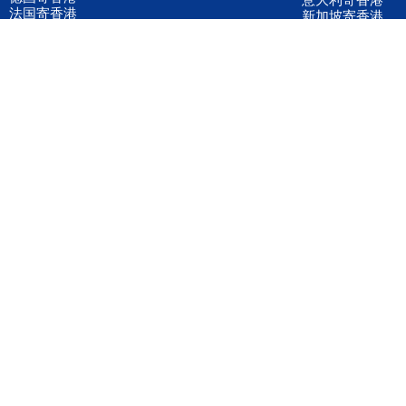
法国寄香港
新加坡寄香港
荷兰寄香港
加拿大寄香港
泰国寄香港
联邦国际快递
韩国寄香港
UPS国际快递
进口运输案例
进口空运订舱
联系我们
全国客服电话
158 2040 2855
官方客服微信
wanyq5868
QQ在线联系
870691543
公司地址
广东深圳市宝安区福永镇福中路福中工业园深和商务大厦5楼