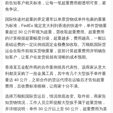
前告知客户相关标准，让每一笔超重费用都透明可查，避
免争议。
国际快递对超重的界定通常以单票货物或单件包裹的重量
为标准，FedEx 规定意大利到香港的快递中，单件货物重
量超过 30 公斤即视为超重，需收取超重费用。超重费用
的计算根据超重幅度分级，超重越多，费用越高，一般以
基础运费的一定比例或固定金额叠加收取。万顺航国际货
运会在取件前核实货物重量，提前计算超重费用并明确告
知客户，让客户在发货前就有清晰的成本预期。
香港某五金配件商的合作案例很具代表性。该商家从意大
利都灵采购了一批金属工具，其中有几个大型扳手单件重
量达 40 公斤，之前合作的货运代理在运输后才告知超重
费用，且收费标准模糊，让商家十分不满。
选择万顺航国际货运后，情况彻底改变。取件前，商家告
知货物情况，工作人员立即提醒大型扳手属于超重货物，
并详细说明：单件 30 公斤以上至 50 公斤，超重费用为基