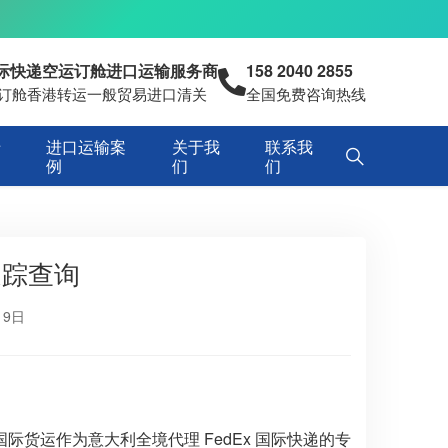
国际快递空运订舱进口运输服务商
158 2040 2855
空运订舱香港转运一般贸易进口清关
全国免费咨询热线
专
进口运输案
关于我
联系我
例
们
们
追踪查询
19日
货运作为意大利全境代理 FedEx 国际快递的专