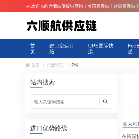
📣 欢迎光临六顺航供应链网站！美国寄香港丨欧洲寄香港
首
进口空运订
UPS国际快
Fed
页
舱
递
递
首页
行业资讯
详情
站内搜索
意大利
进口优势路线
在跨国