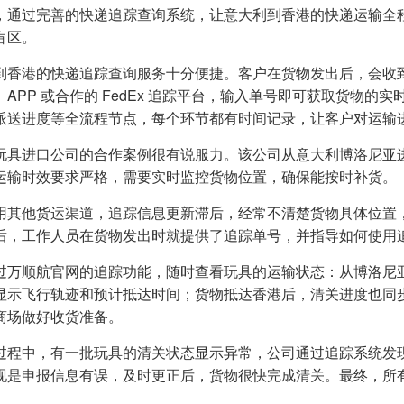
，通过完善的快递追踪查询系统，让意大利到香港的快递运输全
盲区。
到香港的快递追踪查询服务十分便捷。客户在货物发出后，会收
、APP 或合作的 FedEx 追踪平台，输入单号即可获取货物
派送进度等全流程节点，每个环节都有时间记录，让客户对运输
玩具进口公司的合作案例很有说服力。该公司从意大利博洛尼亚
运输时效要求严格，需要实时监控货物位置，确保能按时补货。
用其他货运渠道，追踪信息更新滞后，经常不清楚货物具体位置
后，工作人员在货物发出时就提供了追踪单号，并指导如何使用
过万顺航官网的追踪功能，随时查看玩具的运输状态：从博洛尼
显示飞行轨迹和预计抵达时间；货物抵达香港后，清关进度也同
商场做好收货准备。
过程中，有一批玩具的清关状态显示异常，公司通过追踪系统发
现是申报信息有误，及时更正后，货物很快完成清关。最终，所