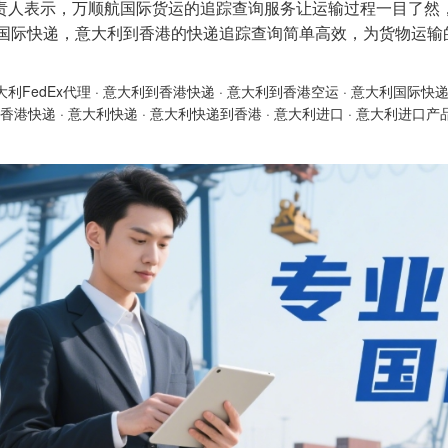
责人表示，万顺航国际货运的追踪查询服务让运输过程一目了然
Ex 国际快递，意大利到香港的快递追踪查询简单高效，为货物运
大利FedEx代理
·
意大利到香港快递
·
意大利到香港空运
·
意大利国际快
香港快递
·
意大利快递
·
意大利快递到香港
·
意大利进口
·
意大利进口产