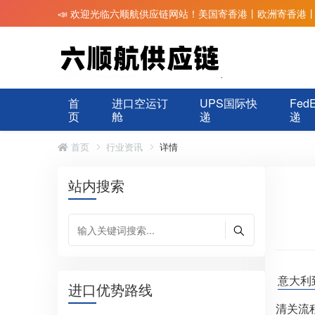
📣 欢迎光临六顺航供应链网站！美国寄香港丨欧洲寄香港
首
进口空运订
UPS国际快
Fed
页
舱
递
递
首页
行业资讯
详情
站内搜索
意大利
进口优势路线
清关流