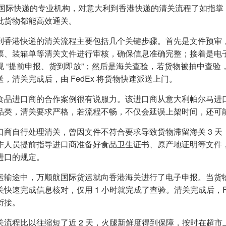
Ex 国际快递的专业机构，对意大利到香港快递的清关流程了如指
批货物都能高效通关。
到香港快递的清关流程主要包括几个关键步骤。首先是文件预审
票、装箱单等清关文件进行审核，确保信息准确完整；接着是电
现 “提前申报、货到即放”；然后是海关查验，若货物被抽中查
送，清关完成后，由 FedEx 将货物快速派送上门。
食品进口商的合作案例很有说服力。该进口商从意大利帕尔马进
品类，清关要求严格，若流程不畅，不仅会延误上架时间，还可
口商自行处理清关，曾因文件不符合要求导致货物滞留海关 3 
作人员提前指导进口商准备好食品卫生证书、原产地证明等文件
进口的规定。
运输途中，万顺航国际货运就向香港海关进行了电子申报。当货
关快速完成信息核对，仅用 1 小时就完成了查验。清关完成后，F
衔接。
关流程比以往缩短了近 2 天，火腿新鲜度得到保障，按时在超