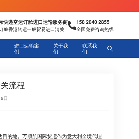
国际快递空运订舱进口运输服务商
158 2040 2855
空运订舱香港转运一般贸易进口清关
全国免费咨询热线
专
进口运输案
关于我
联系我
例
们
们
清关流程
19日
达目的地。万顺航国际货运作为意大利全境代理