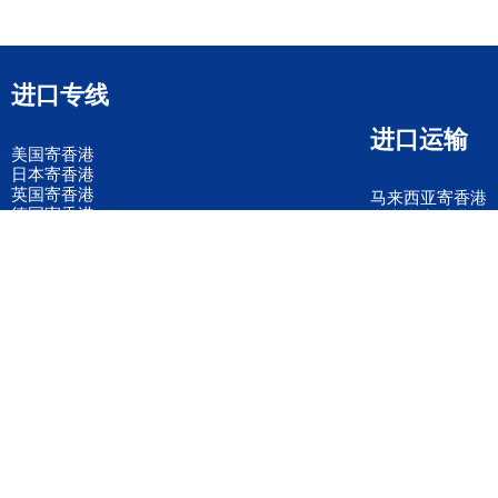
进口专线
进口运输
美国寄香港
日本寄香港
英国寄香港
马来西亚寄香港
德国寄香港
意大利寄香港
法国寄香港
新加坡寄香港
荷兰寄香港
加拿大寄香港
泰国寄香港
联邦国际快递
韩国寄香港
UPS国际快递
进口运输案例
进口空运订舱
联系我们
全国客服电话
158 2040 2855