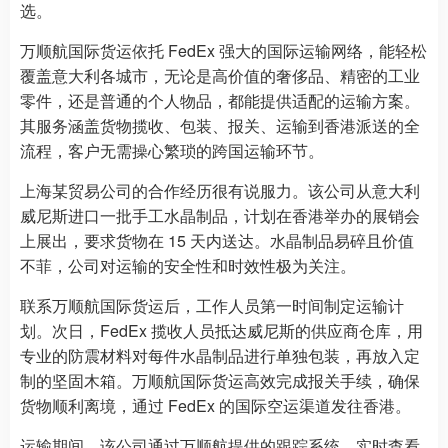
选。
万顺航国际货运依托 FedEx 强大的国际运输网络，能轻松
覆盖意大利各城市，无论是高价值的奢侈品、精密的工业
零件，还是普通的个人物品，都能提供适配的运输方案。
其服务涵盖货物揽收、包装、报关、运输到香港派送的全
流程，客户无需操心繁琐的跨国运输环节。
上海某贸易公司的合作经历很有说服力。该公司从意大利
威尼斯进口一批手工水晶制品，计划在香港举办的展销会
上展出，要求货物在 15 天内送达。水晶制品易碎且价值
不菲，公司对运输的安全性和时效性极为关注。
联系万顺航国际货运后，工作人员第一时间制定运输计
划。次日，FedEx 揽收人员抵达威尼斯的供应商仓库，用
专业的防震材料对每件水晶制品进行单独包装，再放入定
制的坚固木箱。万顺航国际货运高效完成报关手续，确保
货物顺利离境，通过 FedEx 的国际空运渠道发往香港。
运输期间，该公司通过万顺航提供的跟踪系统，实时查看