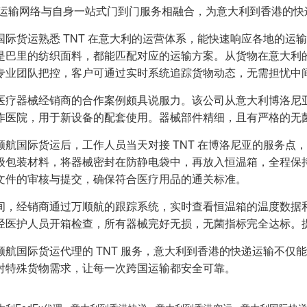
 的运输网络与自身一站式门到门服务相融合，为意大利到香港的
国际货运熟悉 TNT 在意大利的运营体系，能快速响应各地的运
是巴里的纺织面料，都能匹配对应的运输方案。从货物在意大利
专业团队把控，客户可通过实时系统追踪货物动态，无需担忧中
医疗器械经销商的合作案例颇具说服力。该公司从意大利博洛尼亚
作医院，用于新设备的配套使用。器械部件精细，且有严格的无
顺航国际货运后，工作人员当天对接 TNT 在博洛尼亚的服务点，
级包装材料，将器械密封在防静电袋中，再放入恒温箱，全程保持
文件的审核与提交，确保符合医疗用品的通关标准。
间，经销商通过万顺航的跟踪系统，实时查看恒温箱的温度数据和运
经医护人员开箱检查，所有器械完好无损，无菌指标完全达标。提
顺航国际货运代理的 TNT 服务，意大利到香港的快递运输不仅
对特殊货物需求，让每一次跨国运输都安全可靠。