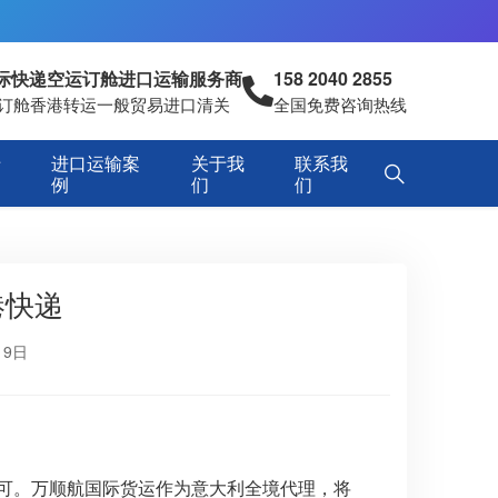
国际快递空运订舱进口运输服务商
158 2040 2855
空运订舱香港转运一般贸易进口清关
全国免费咨询热线
专
进口运输案
关于我
联系我
例
们
们
港快递
19日
认可。万顺航国际货运作为意大利全境代理，将