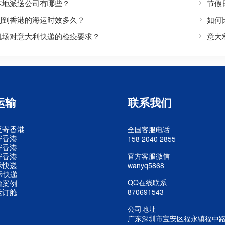
本地派送公司有哪些？
节假
利到香港的海运时效多久？
如何
机场对意大利快递的检疫要求？
意大
运输
联系我们
亚寄香港
全国客服电话
寄香港
158 2040 2855
寄香港
寄香港
官方客服微信
际快递
wanyq5868
际快递
QQ在线联系
输案例
运订舱
870691543
公司地址
广东深圳市宝安区福永镇福中