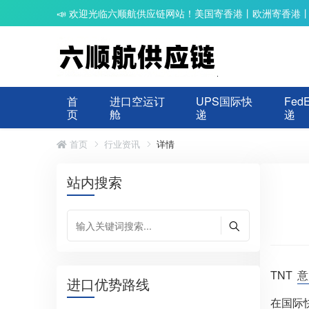
📣 欢迎光临六顺航供应链网站！美国寄香港丨欧洲寄香港
首
进口空运订
UPS国际快
Fed
页
舱
递
递
首页
行业资讯
详情
站内搜索
TNT
意
进口优势路线
在国际