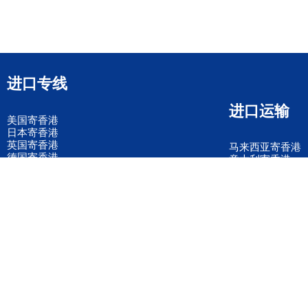
进口专线
进口运输
美国寄香港
日本寄香港
英国寄香港
马来西亚寄香港
德国寄香港
意大利寄香港
法国寄香港
新加坡寄香港
荷兰寄香港
加拿大寄香港
泰国寄香港
联邦国际快递
韩国寄香港
UPS国际快递
进口运输案例
进口空运订舱
联系我们