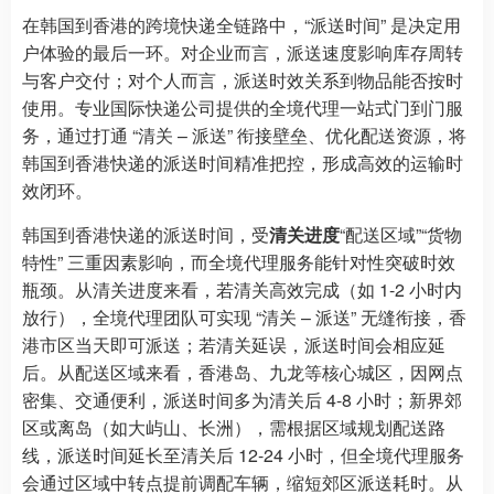
在韩国到香港的跨境快递全链路中，“派送时间” 是决定用
户体验的最后一环。对企业而言，派送速度影响库存周转
与客户交付；对个人而言，派送时效关系到物品能否按时
使用。专业国际快递公司提供的全境代理一站式门到门服
务，通过打通 “清关 – 派送” 衔接壁垒、优化配送资源，将
韩国到香港快递的派送时间精准把控，形成高效的运输时
效闭环。
韩国到香港快递的派送时间，受
清关进度
“配送区域”“货物
特性” 三重因素影响，而全境代理服务能针对性突破时效
瓶颈。从清关进度来看，若清关高效完成（如 1-2 小时内
放行），全境代理团队可实现 “清关 – 派送” 无缝衔接，香
港市区当天即可派送；若清关延误，派送时间会相应延
后。从配送区域来看，香港岛、九龙等核心城区，因网点
密集、交通便利，派送时间多为清关后 4-8 小时；新界郊
区或离岛（如大屿山、长洲），需根据区域规划配送路
线，派送时间延长至清关后 12-24 小时，但全境代理服务
会通过区域中转点提前调配车辆，缩短郊区派送耗时。从