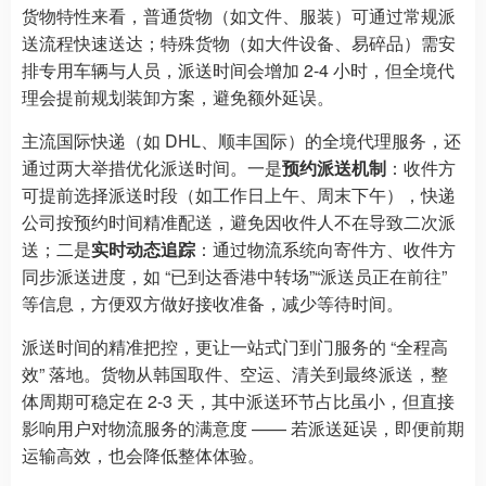
货物特性来看，普通货物（如文件、服装）可通过常规派
送流程快速送达；特殊货物（如大件设备、易碎品）需安
排专用车辆与人员，派送时间会增加 2-4 小时，但全境代
理会提前规划装卸方案，避免额外延误。
主流国际快递（如 DHL、顺丰国际）的全境代理服务，还
通过两大举措优化派送时间。一是
预约派送机制
：收件方
可提前选择派送时段（如工作日上午、周末下午），快递
公司按预约时间精准配送，避免因收件人不在导致二次派
送；二是
实时动态追踪
：通过物流系统向寄件方、收件方
同步派送进度，如 “已到达香港中转场”“派送员正在前往”
等信息，方便双方做好接收准备，减少等待时间。
派送时间的精准把控，更让一站式门到门服务的 “全程高
效” 落地。货物从韩国取件、空运、清关到最终派送，整
体周期可稳定在 2-3 天，其中派送环节占比虽小，但直接
影响用户对物流服务的满意度 —— 若派送延误，即便前期
运输高效，也会降低整体体验。