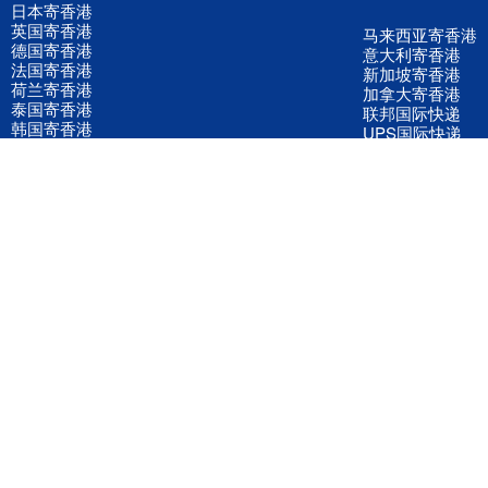
日本寄香港
英国寄香港
马来西亚寄香港
德国寄香港
意大利寄香港
法国寄香港
新加坡寄香港
荷兰寄香港
加拿大寄香港
泰国寄香港
联邦国际快递
韩国寄香港
UPS国际快递
进口运输案例
进口空运订舱
联系我们
全国客服电话
158 2040 2855
官方客服微信
wanyq5868
QQ在线联系
870691543
公司地址