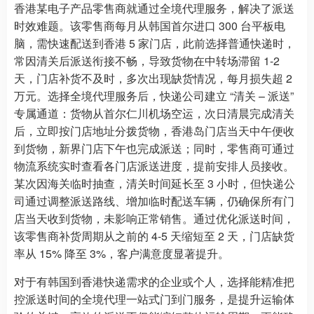
香港某电子产品零售商就通过全境代理服务，解决了派送
时效难题。该零售商每月从韩国首尔进口 300 台平板电
脑，需快速配送到香港 5 家门店，此前选择普通快递时，
常因清关后派送衔接不畅，导致货物在中转场滞留 1-2
天，门店补货不及时，多次出现缺货情况，每月损失超 2
万元。选择全境代理服务后，快递公司建立 “清关 – 派送”
专属通道：货物从首尔仁川机场空运，次日清晨完成清关
后，立即按门店地址分拨货物，香港岛门店当天中午便收
到货物，新界门店下午也完成派送；同时，零售商可通过
物流系统实时查看各门店派送进度，提前安排人员接收。
某次因海关临时抽查，清关时间延长至 3 小时，但快递公
司通过调整派送路线、增加临时配送车辆，仍确保所有门
店当天收到货物，未影响正常销售。通过优化派送时间，
该零售商补货周期从之前的 4-5 天缩短至 2 天，门店缺货
率从 15% 降至 3%，客户满意度显著提升。
对于有韩国到香港快递需求的企业或个人，选择能精准把
控派送时间的全境代理一站式门到门服务，是提升运输体