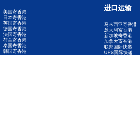
进口运输
美国寄香港
日本寄香港
英国寄香港
马来西亚寄香港
德国寄香港
意大利寄香港
法国寄香港
新加坡寄香港
荷兰寄香港
加拿大寄香港
泰国寄香港
联邦国际快递
韩国寄香港
UPS国际快递
进口运输案例
进口空运订舱
联系我们
全国客服电话
158 2040 2855
官方客服微信
wanyq5868
QQ在线联系
870691543