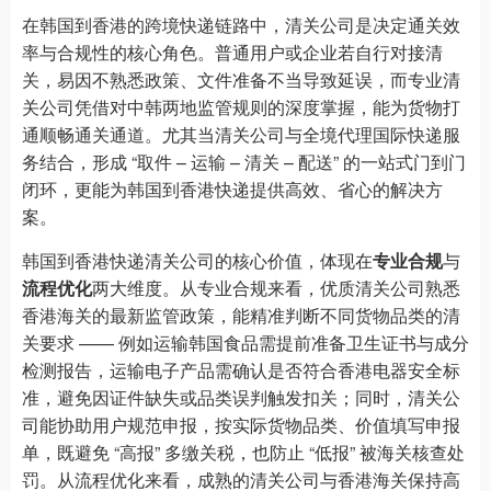
在韩国到香港的跨境快递链路中，清关公司是决定通关效
率与合规性的核心角色。普通用户或企业若自行对接清
关，易因不熟悉政策、文件准备不当导致延误，而专业清
关公司凭借对中韩两地监管规则的深度掌握，能为货物打
通顺畅通关通道。尤其当清关公司与全境代理国际快递服
务结合，形成 “取件 – 运输 – 清关 – 配送” 的一站式门到门
闭环，更能为韩国到香港快递提供高效、省心的解决方
案。
韩国到香港快递清关公司的核心价值，体现在
专业合规
与
流程优化
两大维度。从专业合规来看，优质清关公司熟悉
香港海关的最新监管政策，能精准判断不同货物品类的清
关要求 —— 例如运输韩国食品需提前准备卫生证书与成分
检测报告，运输电子产品需确认是否符合香港电器安全标
准，避免因证件缺失或品类误判触发扣关；同时，清关公
司能协助用户规范申报，按实际货物品类、价值填写申报
单，既避免 “高报” 多缴关税，也防止 “低报” 被海关核查处
罚。从流程优化来看，成熟的清关公司与香港海关保持高