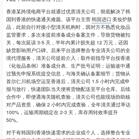
香港某跨境电商平台就通过优质清关公司，彻底解决了韩
国到香港的快递通关难题。该平台主营
韩国进口
美妆护肤
品，此前自行对接小型清关机构时，因对方不熟悉化妆品
监管要求，多次未提前准备成分备案文件，导致货物被扣
关，每次延误 3-5 天，半年内累计损失超 12 万元，还因
缺货影响用户口碑。后来平台选择整合专业清关公司的全
境代理服务，清关公司提前介入：取件前指导平台按香港
《化妆品条例》准备成分表、生产批号证明；运输途中通
过预先申报系统提交信息，与海关确认备案细节；货物从
首尔仁川机场空运至香港后，清关公司 1.5 小时内完成申
报与放行，快递团队当天便将货物配送至平台仓库。后续
合作中，即便遇海关随机查验，清关公司也能现场协助核
对产品资质，确保 2 小时内完成查验，全年清关通过率达
100%，运输周期稳定在 2-3 天，库存周转效率提升
50%。
对于有韩国到香港快递需求的企业或个人，选择整合专业