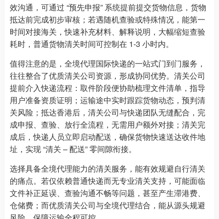
效沟通，可通过 “预先申报” 系统提前提交货物信息，货物
抵达前完成初步审核；若遇随机查验或特殊情况，能第一
时间对接海关，快速补充材料、解释说明，大幅缩短查验
耗时，普通货物清关时间可控制在 1-3 小时内。
值得注意的是，全境代理国际快递的一站式门到门服务，
往往整合了优质清关公司资源，形成协同优势。清关公司
提前介入快递流程：取件阶段便协助梳理文件清单，指导
用户准备资质证明；运输途中实时跟踪货物动态，预判清
关风险；抵达香港后，清关公司与快递团队无缝配合，完
成申报、查验、放行全流程，无需用户额外对接；清关完
成后，快递人员立即启动配送，确保货物快速送达收件地
址，实现 “清关 – 配送” 零间隙衔接。
选择具备全境代理能力的清关服务，能有效规避自行清关
的痛点。若仅依赖普通快递而无专业清关支持，可能面临
文件补正延误、查验沟通不畅等问题，甚至产生滞港费、
仓储费；而优质清关公司与全境代理结合，能从源头规避
风险，保障运输全程可控。