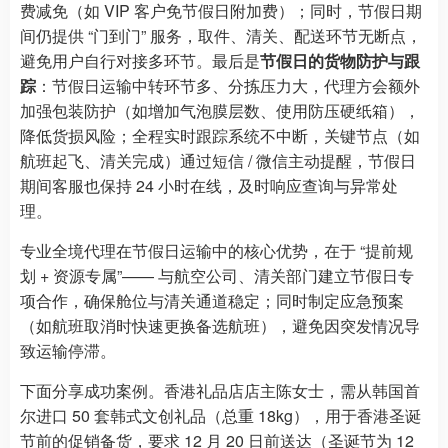
费减免（如 VIP 客户免节假日附加费）；同时，节假日期
间仍提供 “门到门” 服务，取件、清关、配送环节无断点，
避免用户自行对接多环节。最后是
节假日的货物防护与跟
踪
：节假日运输中转环节多、分拣压力大，代理方会额外
加强包装防护（如增加气泡膜层数、使用防压硬纸箱），
降低货损风险；全程实时跟踪系统不中断，关键节点（如
航班起飞、清关完成）通过短信 / 微信主动提醒，节假日
期间客服也保持 24 小时在线，及时响应查询与异常处
理。
专业全境代理在节假日运输中的核心优势，在于 “提前规
划 + 资源专属”—— 与航空公司、清关部门建立节假日专
项合作，确保舱位与清关通道稳定；同时制定应急预案
（如航班取消时快速更换备选航班），避免因突发情况导
致运输停滞。
下面分享成功案例。香港礼品店店主陈女士，需从韩国首
尔进口 50 套韩式文创礼品（总重 18kg），用于香港圣诞
节前的促销备货，要求 12 月 20 日前送达（圣诞节为 12