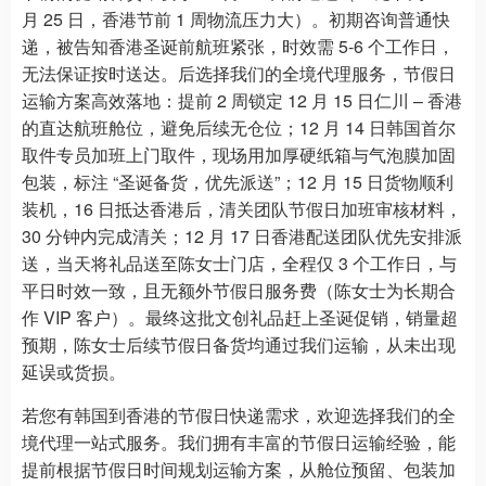
月 25 日，香港节前 1 周物流压力大）。初期咨询普通快
递，被告知香港圣诞前航班紧张，时效需 5-6 个工作日，
无法保证按时送达。后选择我们的全境代理服务，节假日
运输方案高效落地：提前 2 周锁定 12 月 15 日仁川 – 香港
的直达航班舱位，避免后续无仓位；12 月 14 日韩国首尔
取件专员加班上门取件，现场用加厚硬纸箱与气泡膜加固
包装，标注 “圣诞备货，优先派送”；12 月 15 日货物顺利
装机，16 日抵达香港后，清关团队节假日加班审核材料，
30 分钟内完成清关；12 月 17 日香港配送团队优先安排派
送，当天将礼品送至陈女士门店，全程仅 3 个工作日，与
平日时效一致，且无额外节假日服务费（陈女士为长期合
作 VIP 客户）。最终这批文创礼品赶上圣诞促销，销量超
预期，陈女士后续节假日备货均通过我们运输，从未出现
延误或货损。
若您有韩国到香港的节假日快递需求，欢迎选择我们的全
境代理一站式服务。我们拥有丰富的节假日运输经验，能
提前根据节假日时间规划运输方案，从舱位预留、包装加