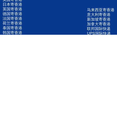
日本寄香港
英国寄香港
马来西亚寄香港
德国寄香港
意大利寄香港
法国寄香港
新加坡寄香港
荷兰寄香港
加拿大寄香港
泰国寄香港
联邦国际快递
韩国寄香港
UPS国际快递
进口运输案例
进口空运订舱
联系我们
全国客服电话
158 2040 2855
官方客服微信
wanyq5868
QQ在线联系
870691543
公司地址