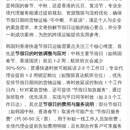
是韩国的春节、中秋，还是香港的元旦、复活节，专业全
境代理服务能通过提前规划、资源预留与流程优化，确保
节假日期间货物运输 “不中断、不延误”，满足个人与企业
的紧急需求。本文将拆解节假日运输的核心要点，并分享
一则成功案例，为您的跨境运输提供实用参考。
韩国到香港快递节假日运输需重点关注三个核心维度。首
先是
节假日的时效调整与应对
：中韩主要节假日（如韩国
春节、香港国庆）前后 1-2 周，航班班次会减少
30%-50%，普通快递时效可能延误 2-3 个工作日；专业代
理会提前 1-2 周锁定舱位（如预留直达航班仓位），优先
安排节假日期间的货物运输，将时效延误控制在 1 个工作
日内；针对紧急货物，还可提供 “节假日加急服务”，通过
加班取件、优先清关，实现与平日同等时效（如 2-3 个工
作日达）。其次是
节假日的费用与服务说明
：部分节假日
（如韩国中秋、香港春节）取派件可能产生 “节假日服务
费”（约 30-50 元 / 票），用于补贴一线工作人员加班费；
全境代理会提前告知费用明细，且长期合作客户可享服务