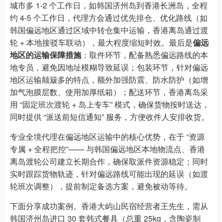
城市多 1-2 个工作日，如韩国济州岛到香港长洲岛，全程
约 4-5 个工作日，代理方会通过优先排仓、优化路线（如
韩国偏远地区通过区域中转仓集中运输，香港离岛通过渡
轮 + 本地接驳车联动），最大程度缩短时效。最后是
偏远
地区的运输保障措施
：取件环节，配备熟悉偏远路线的本
地专员，避免因地址模糊导致延误；包装环节，针对偏远
地区运输颠簸多的特点，额外加强防震、防水防护（如增
加气泡膜层数、使用加厚纸箱）；配送环节，香港离岛采
用 “固定班次渡轮 + 岛上专车” 模式，确保货物按时送达，
同时提供 “派送前短信通知” 服务，方便收件人安排收货。
专业全境代理在偏远地区运输中的核心优势，在于 “资源
专属 + 全程把控”—— 与韩国偏远地区本地物流点、香港
离岛渡轮公司建立长期合作，确保取派件资源稳定；同时
实时跟踪货物轨迹，针对偏远路线可能出现的延误（如渡
轮班次调整），提前制定备选方案，避免被动等待。
下面分享成功案例。香港大屿山民宿经营者王先生，需从
韩国济州岛进口 30 套韩式餐具（总重 25kg，含陶瓷制