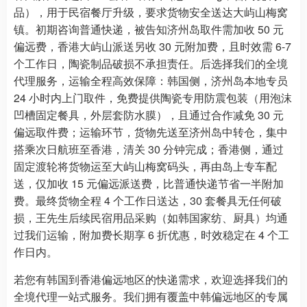
品），用于民宿餐厅升级，要求货物安全送达大屿山梅窝
镇。初期咨询普通快递，被告知济州岛取件需加收 50 元
偏远费，香港大屿山派送另收 30 元附加费，且时效需 6-7
个工作日，陶瓷制品破损不承担责任。后选择我们的全境
代理服务，运输全程高效保障：韩国侧，济州岛本地专员
24 小时内上门取件，免费提供陶瓷专用防震包装（用泡沫
凹槽固定餐具，外层套防水膜），且通过合作减免 30 元
偏远取件费；运输环节，货物先送至济州岛中转仓，集中
搭乘次日航班至香港，清关 30 分钟完成；香港侧，通过
固定渡轮将货物运至大屿山梅窝码头，再由岛上专车配
送，仅加收 15 元偏远派送费，比普通快递节省一半附加
费。最终货物全程 4 个工作日送达，30 套餐具无任何破
损，王先生后续民宿用品采购（如韩国家纺、厨具）均通
过我们运输，附加费长期享 6 折优惠，时效稳定在 4 个工
作日内。
若您有韩国到香港偏远地区的快递需求，欢迎选择我们的
全境代理一站式服务。我们拥有覆盖中韩偏远地区的专属