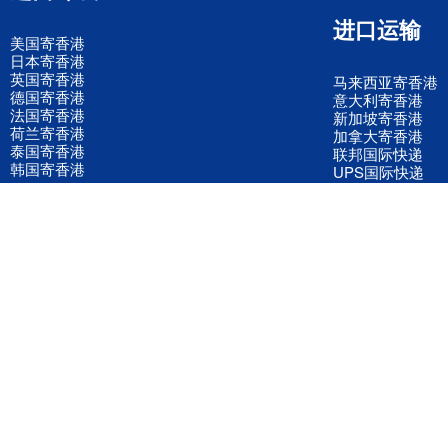
进口运输
美国寄香港
日本寄香港
英国寄香港
马来西亚寄香港
德国寄香港
意大利寄香港
法国寄香港
新加坡寄香港
荷兰寄香港
加拿大寄香港
泰国寄香港
联邦国际快递
韩国寄香港
UPS国际快递
进口运输案例
进口空运订舱
联系我们
全国客服电话
158 2040 2855
官方客服微信
wanyq5868
QQ在线联系