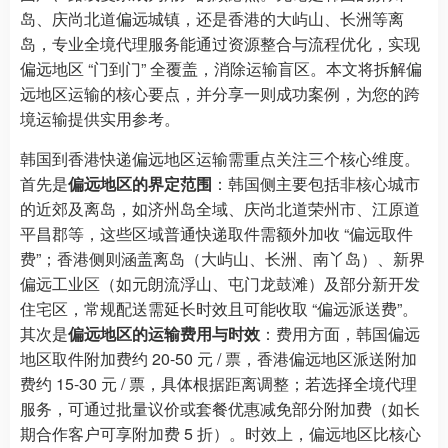
岛、庆尚北道偏远城镇，还是香港的大屿山、长洲等离
岛，专业全境代理服务能通过资源整合与流程优化，实现
偏远地区 “门到门” 全覆盖，消除运输盲区。本文将拆解偏
远地区运输的核心要点，并分享一则成功案例，为您的跨
境运输提供实用参考。
韩国到香港快递偏远地区运输需重点关注三个核心维度。
首先是
偏远地区的界定范围
：韩国侧主要包括非核心城市
的近郊及离岛，如济州岛全域、庆尚北道荣州市、江原道
平昌郡等，这些区域普通快递取件需额外加收 “偏远取件
费”；香港侧则涵盖离岛（大屿山、长洲、南丫岛）、新界
偏远工业区（如元朗流浮山、屯门龙鼓滩）及部分新开发
住宅区，常规配送需延长时效且可能收取 “偏远派送费”。
其次是
偏远地区的运输费用与时效
：费用方面，韩国偏远
地区取件附加费约 20-50 元 / 票，香港偏远地区派送附加
费约 15-30 元 / 票，具体根据距离调整；若选择全境代理
服务，可通过批量议价或套餐优惠减免部分附加费（如长
期合作客户可享附加费 5 折）。时效上，偏远地区比核心