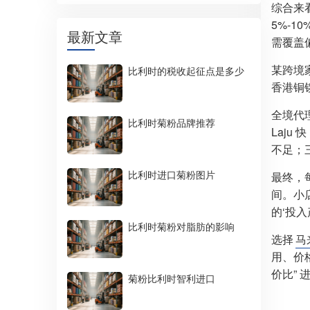
综合来
5%-
最新文章
需覆盖
某跨境
比利时的税收起征点是多少
香港铜锣
全境代理
比利时菊粉品牌推荐
Laju
不足；三
比利时进口菊粉图片
最终，每
间。小
的‘投
比利时菊粉对脂肪的影响
选择
马
用、价
价比”
菊粉比利时智利进口