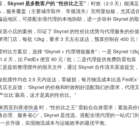
看，
Skynet 是多数客户的 “性价比之王”
：时效（2-3 天）能满
10%，服务覆盖（主要城市取件、常规清关）无明显短板，尤其
偏远地区，可搭配全境代理的本地协助，进一步弥补 Skynet 的
家居小店的案例，印证了 Skynet 的性价比优势与代理服务的价
湾门店，每批 12kg，要求 3 天左右送达，预算控制在 450 
对比方案后，选择 “Skynet + 代理增值服务”：一是 Skynet 12k
 快 1-2 天，比 FedEx 便宜 80 元 / 批；二是代理提供免费防震
是提前整理摆件的报关文件，通过 Skynet 合作清关渠道提交，
批摆件均在 2.5 天内送达，零破损，每月物流成本比选 FedEx 节省 
店店主反馈：“Skynet 的价格和时效刚好适配我们的需求，代
入产出比’最高，这才是真的性价比。”
来西亚到香港快递
时，“性价比之王” 需贴合自身需求：紧急高
格合理、服务省心”，Skynet 是优选。搭配全境代理的一站式
 进一步升级，实现物流成本与运输效率的最优平衡。