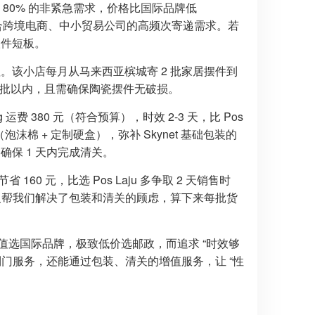
足 80% 的非紧急需求，价格比国际品牌低
适合跨境电商、中小贸易公司的高频次寄递需求。若
取件短板。
值。该小店每月从马来西亚槟城寄 2 批家居摆件到
元 / 批以内，且需确保陶瓷摆件无破损。
g 运费 380 元（符合预算），时效 2-3 天，比 Pos
包装（泡沫棉 + 定制硬盒），弥补 Skynet 基础包装的
确保 1 天内完成清关。
160 元，比选 Pos Laju 多争取 2 天销售时
理又帮我们解决了包装和清关的顾虑，算下来每批货
价值选国际品牌，极致低价选邮政，而追求 “时效够
门到门服务，还能通过包装、清关的增值服务，让 “性