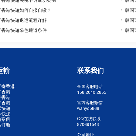
寄香港快递如何自报自缴？
韩国
寄香港快递退运流程详解
韩国
寄香港快递绿色通道条件
韩国
运输
联系我们
亚寄香港
全国客服电话
寄香港
158 2040 2855
寄香港
寄香港
官方客服微信
际快递
wanyq5868
际快递
QQ在线联系
输案例
运订舱
870691543
公司地址