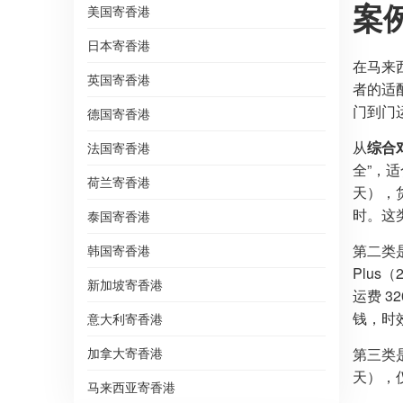
案
美国寄香港
日本寄香港
在马来
英国寄香港
者的适
门到门
德国寄香港
从
综合
法国寄香港
全”，适合
荷兰寄香港
天），货
时。这
泰国寄香港
第二类
韩国寄香港
Plus
新加坡寄香港
运费 3
钱，时
意大利寄香港
加拿大寄香港
第三类
天），
马来西亚寄香港