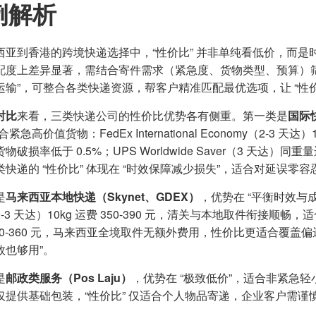
例解析
西亚到香港的跨境快递选择中，“性价比” 并非单纯看低价，而
配度上差异显著，需结合寄件需求（紧急度、货物类型、预算）筛选
运输”，可整合各类快递资源，帮客户精准匹配最优选项，让 “性
对比
来看，三类快递公司的性价比优势各有侧重。第一类是
国际
紧急高价值货物：FedEx International Economy（2-3 天达）
物破损率低于 0.5%；UPS Worldwide Saver（3 天达）
类快递的 “性价比” 体现在 “时效保障减少损失”，适合对延误零
是
马来西亚本地快递（Skynet、GDEX）
，优势在 “平衡时效与成本
（2-3 天达）10kg 运费 350-390 元，清关与本地取件衔接顺
20-360 元，马来西亚全境取件无额外费用，性价比更适合覆盖偏
效也够用”。
是
邮政类服务（Pos Laju）
，优势在 “极致低价”，适合非紧急轻小件：
仅提供基础包装，“性价比” 仅适合个人物品寄递，企业客户需谨