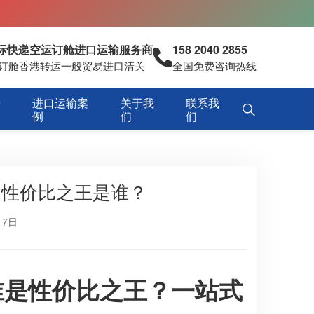
国际快递空运订舱进口运输服务商
158 2040 2855
空运订舱香港转运一般贸易进口清关
全国免费咨询热线
专
进口运输案
关于我
联系我
例
们
们
，性价比之王是谁？
17日
谁是性价比之王？一站式