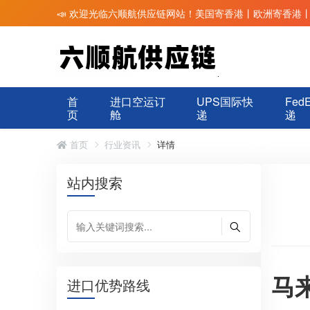
📣 欢迎光临六顺航供应链网站！美国寄香港丨欧洲寄香港
首
进口空运订
UPS国际快
Fed
页
舱
递
递
首页
行业资讯
详情
站内搜索
马
进口优势路线