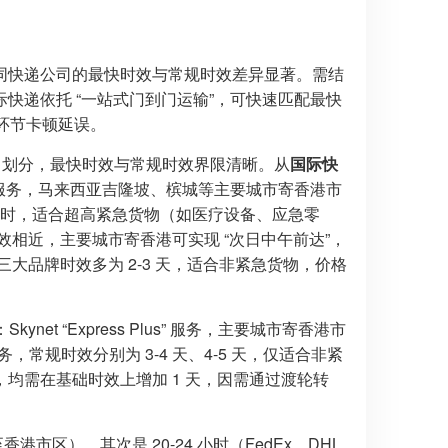
同快递公司的最快时效与常规时效差异显著。需结
快递依托 “一站式门到门运输”，可快速匹配最快
免环节卡顿延误。
递” 划分，最快时效与常规时效界限清晰。从
国际快
ical” 服务，马来西亚吉隆坡、槟城等主要城市寄香港市
 小时，适合超高紧急货物（如医疗设备、应急零
ess 9:00” 时效相近，主要城市寄香港可实现 “次日中午前达”，
三大品牌时效多为 2-3 天，适合非紧急货物，价格
et “Express Plus” 服务，主要城市寄香港市
急服务，常规时效分别为 3-4 天、4-5 天，仅适合非紧
均需在基础时效上增加 1 天，因需通过渡轮转
/ 槟城至香港市区），其次是 20-24 小时（FedEx、DHL