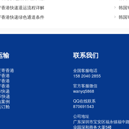
寄香港快递退运流程详解
韩国
寄香港快递绿色通道条件
韩国
运输
联系我们
亚寄香港
全国客服电话
寄香港
158 2040 2855
寄香港
寄香港
官方客服微信
际快递
wanyq5868
际快递
QQ在线联系
输案例
运订舱
870691543
公司地址
广东深圳市宝安区福永镇福中
业园深和商务大厦5楼