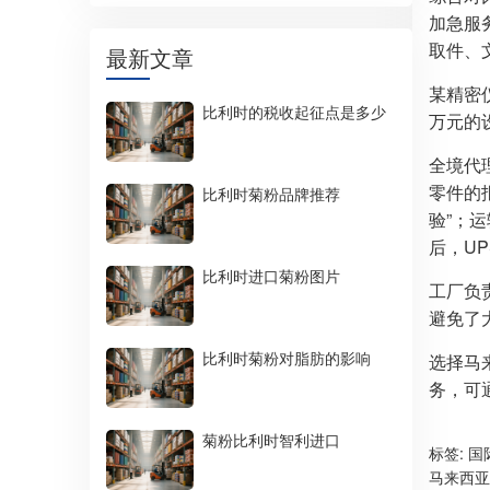
加急服
取件、
最新文章
某精密
比利时的税收起征点是多少
万元的
全境代理
零件的
比利时菊粉品牌推荐
验”；
后，UP
比利时进口菊粉图片
工厂负
避免了
比利时菊粉对脂肪的影响
选择马
务，可
菊粉比利时智利进口
标签:
国
马来西亚