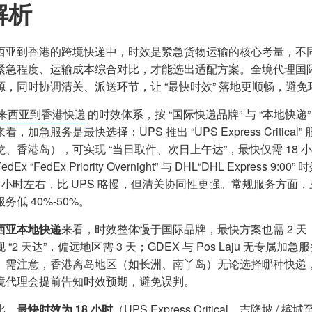
解析
西亚到香港的跨境快递中，时效是紧急货物运输的核心考量，不
紧急程度、运输成本综合对比，才能选出适配方案。全境代理国际
源，同时协调清关、派送环节，让 “最快时效” 落地更顺畅，避
来西亚到香港快递
的时效体系，按 “国际快递品牌” 与 “本地快
来看，加急服务是最快选择：UPS 推出 “UPS Express Crit
龙、香港岛），可实现 “当日取件、次日上午达”，最快仅需 18
dEx “FedEx Priority Overnight” 与 DHL“DHL Expr
0 小时左右，比 UPS 略慢，但清关协同性更强。常规服务方面，
务低 40%-50%。
西亚本地快递
来看，时效整体慢于国际品牌，最快方案也需 2 天：Skyn
 “2 天达”，偏远地区需 3 天；GDEX 与 Pos Laju 无专属加
。需注意，香港离岛地区（如长洲、南丫岛）无论选择哪种快递，
境代理会提前告知时效预期，避免误判。
比，
最快时效为 18 小时
（UPS Express Critical，吉隆坡 