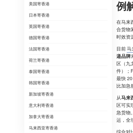
例
美国寄香港
日本寄香港
在马来
英国寄香港
合货物
时效资
德国寄香港
目前
马
法国寄香港
递品牌
荷兰寄香港
区（九
件）；Fe
泰国寄香港
最快 2
韩国寄香港
比加急服
新加坡寄香港
从
马来
区可实现
意大利寄香港
急货物
加拿大寄香港
运，全
马来西亚寄香港
综合对