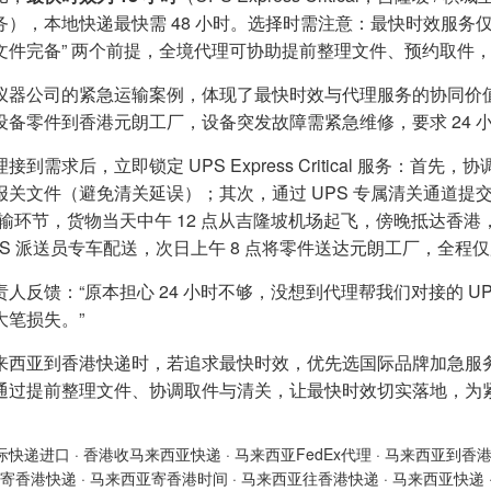
务），本地快递最快需 48 小时。选择时需注意：最快时效服务
文件完备” 两个前提，全境代理可协助提前整理文件、预约取件
仪器公司的紧急运输案例，体现了最快时效与代理服务的协同价值
设备零件到香港元朗工厂，设备突发故障需紧急维修，要求 24 小
接到需求后，立即锁定 UPS Express Critical 服务：首先
报关文件（避免清关延误）；其次，通过 UPS 专属清关通道提
运输环节，货物当天中午 12 点从吉隆坡机场起飞，傍晚抵达香港
S 派送员专车配送，次日上午 8 点将零件送达元朗工厂，全程仅用 
责人反馈：“原本担心 24 小时不够，没想到代理帮我们对接的 
大笔损失。”
来西亚到香港快递时，若追求最快时效，优先选国际品牌加急服务
通过提前整理文件、协调取件与清关，让最快时效切实落地，为
际快递进口
·
香港收马来西亚快递
·
马来西亚FedEx代理
·
马来西亚到香
寄香港快递
·
马来西亚寄香港时间
·
马来西亚往香港快递
·
马来西亚快递