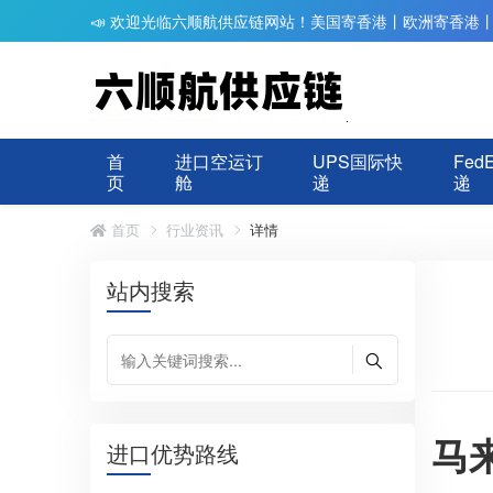
📣 欢迎光临六顺航供应链网站！美国寄香港丨欧洲寄香港
首
进口空运订
UPS国际快
Fed
页
舱
递
递
首页
行业资讯
详情
站内搜索
马
进口优势路线