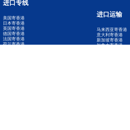
进口专线
进口运输
美国寄香港
日本寄香港
英国寄香港
马来西亚寄香港
德国寄香港
意大利寄香港
法国寄香港
新加坡寄香港
荷兰寄香港
加拿大寄香港
泰国寄香港
联邦国际快递
韩国寄香港
UPS国际快递
进口运输案例
进口空运订舱
联系我们
全国客服电话
158 2040 2855
官方客服微信
wanyq5868