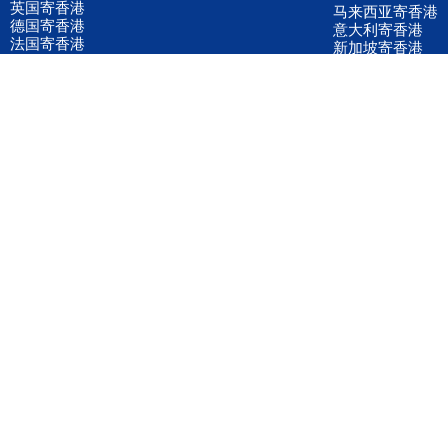
英国寄香港
马来西亚寄香港
德国寄香港
意大利寄香港
法国寄香港
新加坡寄香港
荷兰寄香港
加拿大寄香港
泰国寄香港
联邦国际快递
韩国寄香港
UPS国际快递
进口运输案例
进口空运订舱
联系我们
全国客服电话
158 2040 2855
官方客服微信
wanyq5868
QQ在线联系
870691543
公司地址
广东深圳市宝安区福永镇福中路福中工业园深和商务大厦5楼