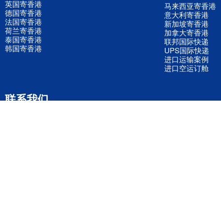
英国寄香港
马来西亚寄香港
德国寄香港
意大利寄香港
法国寄香港
新加坡寄香港
荷兰寄香港
加拿大寄香港
泰国寄香港
联邦国际快递
韩国寄香港
UPS国际快递
进口运输案例
进口空运订舱
联系我们
全国客服电话
158 2040 2855
官方客服微信
wanyq5868
QQ在线联系
870691543
公司地址
广东深圳市宝安区福永镇福中路福中工业园深和商务大厦5楼