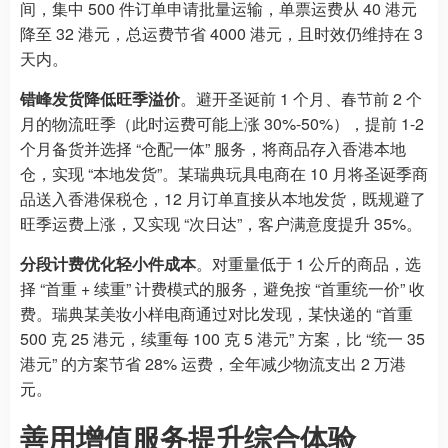
间，集中 500 件订单申请批量运输，单票运费从 40 港元
降至 32 港元，总运费节省 4000 港元，且时效仍维持在 3
天内。
错峰发货降低旺季溢价
。避开圣诞前 1 个月、春节前 2 个
月的物流旺季（此时运费可能上涨 30%-50%），提前 1-2
个月备货并选择 “仓配一体” 服务，将商品存入香港本地
仓，实现 “本地发货”。某瑞典玩具电商在 10 月将圣诞季商
品送入香港保税仓，12 月订单直接从本地发货，既规避了
旺季运费上涨，又实现 “次日达”，客户满意度提升 35%。
分段计费优化轻小件成本
。对重量低于 1 公斤的商品，选
择 “首重 + 续重” 计费模式的服务，避免按 “首重统一价” 收
费。瑞典某美妆小样电商通过对比发现，某快递的 “首重
500 克 25 港元，续重每 100 克 5 港元” 方案，比 “统一 35
港元” 的方案节省 28% 运费，全年减少物流支出 2 万港
元。
善用增值服务提升综合体验