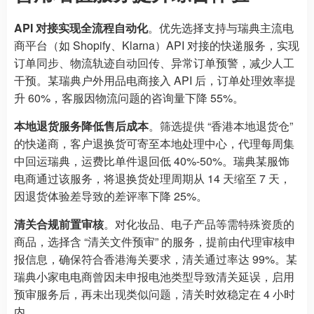
API 对接实现全流程自动化
。优先选择支持与瑞典主流电
商平台（如 Shopify、Klarna）API 对接的快递服务，实现
订单同步、物流轨迹自动回传、异常订单预警，减少人工
干预。某瑞典户外用品电商接入 API 后，订单处理效率提
升 60%，客服因物流问题的咨询量下降 55%。
本地退货服务降低售后成本
。筛选提供 “香港本地退货仓”
的快递商，客户退换货可寄至本地处理中心，代理每周集
中回运瑞典，运费比单件退回低 40%-50%。瑞典某服饰
电商通过该服务，将退换货处理周期从 14 天缩至 7 天，
因退货体验差导致的差评率下降 25%。
清关合规前置审核
。对化妆品、电子产品等需特殊资质的
商品，选择含 “清关文件预审” 的服务，提前由代理审核申
报信息，确保符合香港海关要求，清关通过率达 99%。某
瑞典小家电电商曾因未申报电池类型导致清关延误，启用
预审服务后，再未出现类似问题，清关时效稳定在 4 小时
内。