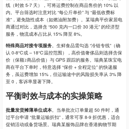
线（时效 5-7 天），可将运费控制在商品售价的 10% 以
内。平台筛选时注意对比 “每公斤单价” 与 “最低收费标
准”，避免隐性成本（如燃油附加费）。某瑞典平价家居电
商通过对比，选择含 “500 克内一口价 30 港元” 的经济型
服务，物流成本占比从 15% 降至 8%。
特殊商品对接专项服务
。生鲜食品需勾选 “冷链专线”（确
认 0-8℃或 – 18℃温控范围），高价值奢侈品则选择含保
价（保额≥商品价值）与 GPS 跟踪的服务。瑞典某珠宝电
商在平台下单时，特意选择 “保价 + 全程定位” 的快递服
务，虽运费增加 15%，但运输途中的风险损失率从 3% 降
至 0，客诉率显著下降。
平衡时效与成本的实操策略
批量发货摊薄单位成本
。当单批次订单量超 50 件时，通
过平台申请 “批量运输折扣”，通常可享 8-9 折优惠，适合
促销活动或备货场景。瑞典某服饰品牌在香港购物节期