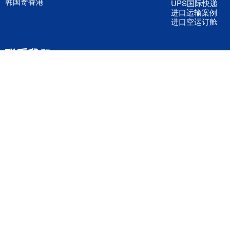
韩国寄香港
UPS国际快递
进口运输案例
进口空运订舱
联系我们
全国客服电话
158 2040 2855
官方客服微信
wanyq5868
QQ在线联系
870691543
公司地址
广东深圳市宝安区福永镇福中路福中工业园深和商务大厦5楼