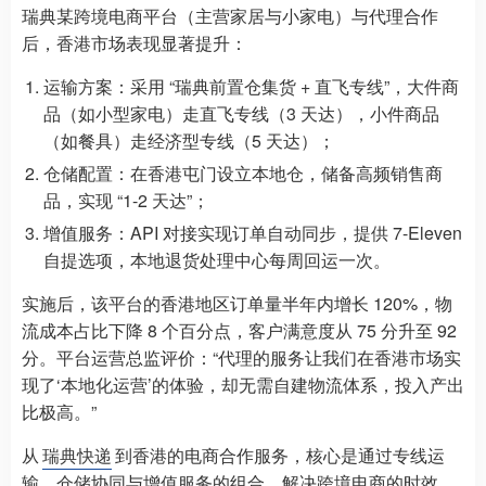
瑞典某跨境电商平台（主营家居与小家电）与代理合作
后，香港市场表现显著提升：
运输方案：采用 “瑞典前置仓集货 + 直飞专线”，大件商
品（如小型家电）走直飞专线（3 天达），小件商品
（如餐具）走经济型专线（5 天达）；
仓储配置：在香港屯门设立本地仓，储备高频销售商
品，实现 “1-2 天达”；
增值服务：API 对接实现订单自动同步，提供 7-Eleven
自提选项，本地退货处理中心每周回运一次。
实施后，该平台的香港地区订单量半年内增长 120%，物
流成本占比下降 8 个百分点，客户满意度从 75 分升至 92
分。平台运营总监评价：“代理的服务让我们在香港市场实
现了‘本地化运营’的体验，却无需自建物流体系，投入产出
比极高。”
从
瑞典快递
到香港的电商合作服务，核心是通过专线运
输、仓储协同与增值服务的组合，解决跨境电商的时效、