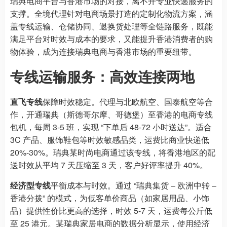
瑞典电商平台与香港市场的对接，离不开专业快递服务的
支撑。全境代理针对电商场景打造的定制化物流方案，涵
盖专线运输、仓储协同、退换货处理等全链路服务，既能
满足平台对时效与成本的要求，又能提升香港消费者的购
物体验，成为连接瑞典电商与香港市场的重要纽带。
专线运输服务：高效连接两地
直飞专线
保障时效稳定。代理与北欧航空、国泰航空等合
作，开通瑞典（斯德哥尔摩、哥德堡）至香港的电商专线
包机，每周 3-5 班，实现 “下单后 48-72 小时送达”。适合
3C 产品、服饰鞋包等时效敏感品类，运费比商业快递低
20%-30%。瑞典某时尚电商通过该专线，将香港地区的配
送时效从平均 7 天压缩至 3 天，客户好评率提升 40%。
经济型专线
平衡成本与时效。通过 “瑞典集货 – 欧洲中转 –
香港分拨” 的模式，为低客单价商品（如家居用品、小饰
品）提供性价比更高的选择，时效 5-7 天，运费每公斤低
至 25 港元。某瑞典家居电商的数据分析显示，使用经济