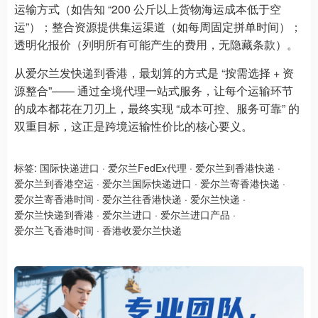
运输方式（如告知 “200 公斤以上货物海运成本低于空
运”）；整合资源提供集运渠道（如每周固定拼单时间）；
透明化报价（列明所有可能产生的费用，无隐藏条款）。
从爱尔兰发快递到香港，最划算的方式是 “按需选择 + 资
源整合”—— 通过全境代理一站式服务，让每个运输环节
的成本都花在刀刃上，最终实现 “成本可控、服务可靠” 的
双重目标，这正是跨境运输性价比的核心要义。
标签:
国际快递进口
·
爱尔兰FedEx代理
·
爱尔兰到香港快递
·
爱尔兰到香港空运
·
爱尔兰国际快递进口
·
爱尔兰寄香港快递
·
爱尔兰寄香港时间
·
爱尔兰往香港快递
·
爱尔兰快递
·
爱尔兰快递到香港
·
爱尔兰进口
·
爱尔兰进口产品
·
爱尔兰飞香港时间
·
香港收爱尔兰快递 ​