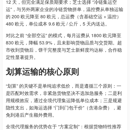
12 天，但完全满足保质期要求；芝士选择 “冷链集运空
运”，与另外两家企业的冷链货物拼单，温控费从单独运输
的 200 欧元降至 80 欧元，总运费（含基础空运 + 温控）
480 欧元，单位成本 9.6 欧元 / 公斤，5 天内送达。
对比之前 “全部空运” 的模式，每月运费从 1800 欧元降至
830 欧元，降幅 53.9%，且未影响货物品质与交货期。超
市收到货物后，饼干完整度与芝士新鲜度均达标，合作稳
定性显著提升。
划算运输的核心原则
“划算” 的关键不是单纯追求低价，而是遵循三个原则：一
是匹配时效需求，非紧急货物坚决不选加急服务；二是利
用规模效应，通过全境代理集运降低单位成本；三是规避
隐性支出，如海运选择 “门到门包干价”（含港杂费），避
免到港后产生额外费用。
全境代理服务的优势在于 “方案定制”：根据货物特性推荐