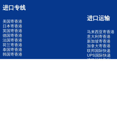
进口专线
进口运输
美国寄香港
日本寄香港
英国寄香港
马来西亚寄香港
德国寄香港
意大利寄香港
法国寄香港
新加坡寄香港
荷兰寄香港
加拿大寄香港
泰国寄香港
联邦国际快递
韩国寄香港
UPS国际快递
进口运输案例
进口空运订舱
联系我们
全国客服电话
158 2040 2855
官方客服微信
wanyq5868