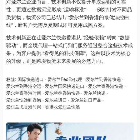
对爱尔兰企业而言，技术创新不仅提升单次运输的可靠
性，更通过数据沉淀形成 “运输标准”—— 例如针对不同品
类货物，物流公司已总结出 “爱尔兰到香港的最优温控曲
线”，新客户无需反复测试即可复用成熟方案。
技术创新正在让爱尔兰快递香港从 “经验依赖” 转向 “数据
驱动”，而全境代理一站式门到门服务通过整合这些技术成
果，为客户提供 “看得见的科技保障”。这种以技术为核心
的升级，正是跨境物流未来发展的必然方向。
标签:
国际快递进口
·
爱尔兰FedEx代理
·
爱尔兰到香港快递
·
爱尔兰到香港空运
·
爱尔兰国际快递进口
·
爱尔兰寄香港快递
·
爱尔兰寄香港时间
·
爱尔兰往香港快递
·
爱尔兰快递
·
爱尔兰快递到香港
·
爱尔兰进口
·
爱尔兰进口产品
·
爱尔兰飞香港时间
·
香港收爱尔兰快递 ​