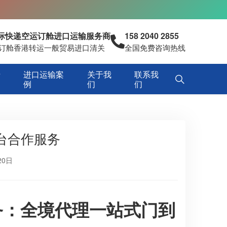
国际快递空运订舱进口运输服务商
158 2040 2855
空运订舱香港转运一般贸易进口清关
全国免费咨询热线
专
进口运输案
关于我
联系我
例
们
们
台合作服务
20日
务：全境代理一站式门到