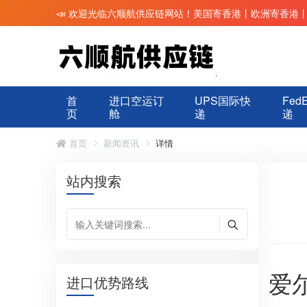
📣 欢迎光临六顺航供应链网站！美国寄香港丨欧洲寄香港
首
进口空运订
UPS国际快
Fed
页
舱
递
递
首页
新闻资讯
详情
站内搜索
爱
进口优势路线