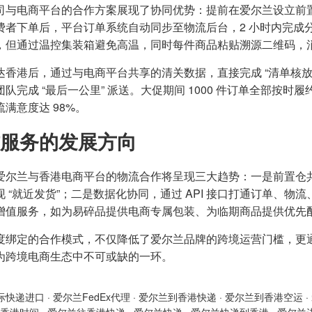
司与电商平台的合作方案展现了协同优势：提前在爱尔兰设立前
费者下单后，平台订单系统自动同步至物流后台，2 小时内完成
，但通过温控集装箱避免高温，同时每件商品粘贴溯源二维码，
达香港后，通过与电商平台共享的清关数据，直接完成 “清单核放
队完成 “最后一公里” 派送。大促期间 1000 件订单全部按时
满意度达 98%。
服务的发展方向
爱尔兰与香港电商平台的物流合作将呈现三大趋势：一是前置仓
现 “就近发货”；二是数据化协同，通过 API 接口打通订单、
增值服务，如为易碎品提供电商专属包装、为临期商品提供优先
度绑定的合作模式，不仅降低了爱尔兰品牌的跨境运营门槛，更
为跨境电商生态中不可或缺的一环。
际快递进口
·
爱尔兰FedEx代理
·
爱尔兰到香港快递
·
爱尔兰到香港空运
·