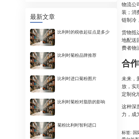
物流公
装；消
最新文章
链制冷
比利时的税收起征点是多少
货物抵
地配送团
费者物流
比利时菊粉品牌推荐
合作
未来，
比利时进口菊粉图片
放，实
定制化
比利时菊粉对脂肪的影响
这种深
力，成
菊粉比利时智利进口
标签:
国