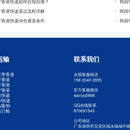
寄香港快递如何自报自缴？
韩国
寄香港快递退运流程详解
韩国
寄香港快递绿色通道条件
韩国
运输
联系我们
亚寄香港
全国客服电话
寄香港
158 2040 2855
寄香港
寄香港
官方客服微信
际快递
wanyq5868
际快递
QQ在线联系
输案例
运订舱
870691543
公司地址
广东深圳市宝安区福永镇福中