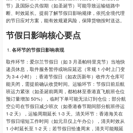
节）及国际公共假期（如圣诞节）可能导致运输链路中
断、时效延长。提前了解节假日影响规律，依托全境代理
的节日应对方案，能有效规避风险，保障货物按时送达。
节假日影响核心要点
各环节的节假日影响表现
取件环节：爱尔兰节假日（如 3 月圣帕特里克节）当地快
递员休息，取件服务暂停或响应延迟（常规 1 小时上门变
为 3-4 小时）；香港节假日（如农历新年）收件方仓库可
能关闭，需提前确认收货时间。运输环节：节假日前后航
班运力紧张（如圣诞前两周，都柏林至香港直飞航班仓位
预订量增加 50%），临时下单可能无法订到仓位；部分航
空公司在节假日减少班次（如香港春节期间部分航班停运
1-2 天），运输周期延长 1-3 天。清关环节：香港海关在
节假日缩短工作时间（如元旦仅上午办公），清关时效从
1 小时延长至 1-2 天；若节假日恰逢周末，清关可能顺延