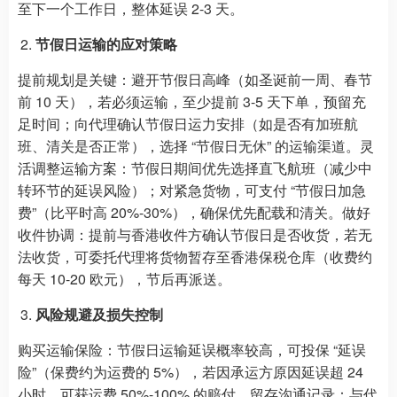
至下一个工作日，整体延误 2-3 天。
节假日运输的应对策略
提前规划是关键：避开节假日高峰（如圣诞前一周、春节
前 10 天），若必须运输，至少提前 3-5 天下单，预留充
足时间；向代理确认节假日运力安排（如是否有加班航
班、清关是否正常），选择 “节假日无休” 的运输渠道。灵
活调整运输方案：节假日期间优先选择直飞航班（减少中
转环节的延误风险）；对紧急货物，可支付 “节假日加急
费”（比平时高 20%-30%），确保优先配载和清关。做好
收件协调：提前与香港收件方确认节假日是否收货，若无
法收货，可委托代理将货物暂存至香港保税仓库（收费约
每天 10-20 欧元），节后再派送。
风险规避及损失控制
购买运输保险：节假日运输延误概率较高，可投保 “延误
险”（保费约为运费的 5%），若因承运方原因延误超 24
小时，可获运费 50%-100% 的赔付。留存沟通记录：与代