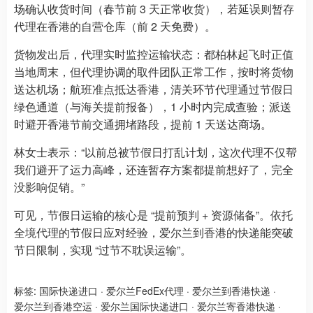
场确认收货时间（春节前 3 天正常收货），若延误则暂存
代理在香港的自营仓库（前 2 天免费）。
货物发出后，代理实时监控运输状态：都柏林起飞时正值
当地周末，但代理协调的取件团队正常工作，按时将货物
送达机场；航班准点抵达香港，清关环节代理通过节假日
绿色通道（与海关提前报备），1 小时内完成查验；派送
时避开香港节前交通拥堵路段，提前 1 天送达商场。
林女士表示：“以前总被节假日打乱计划，这次代理不仅帮
我们避开了运力高峰，还连暂存方案都提前想好了，完全
没影响促销。”
可见，节假日运输的核心是 “提前预判 + 资源储备”。依托
全境代理的节假日应对经验，爱尔兰到香港的快递能突破
节日限制，实现 “过节不耽误运输”。
标签:
国际快递进口
·
爱尔兰FedEx代理
·
爱尔兰到香港快递
·
爱尔兰到香港空运
·
爱尔兰国际快递进口
·
爱尔兰寄香港快递
·