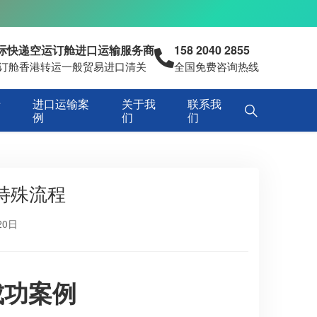
国际快递空运订舱进口运输服务商
158 2040 2855
空运订舱香港转运一般贸易进口清关
全国免费咨询热线
专
进口运输案
关于我
联系我
例
们
们
特殊流程
20日
成功案例