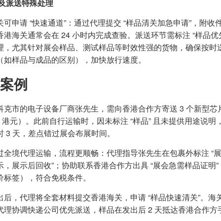
及派送特殊处理
关可申请 “快速通道”：通过代理提交 “样品清关加急申请”，附收
香港海关通常会在 24 小时内完成查验。派送环节需标注 “样品
理，尤其针对展会样品、测试样品等时效性强的货物，确保按时
（如样品与成品的区别），加快放行速度。
案例
科克市的电子设备厂商张先生，需向香港合作方寄送 3 个新型芯片
00 港元）。此前自行运输时，因未标注 “样品” 且未提供用途说明
时 3 天，差点错过展会布展时间。
过全境代理运输，流程更顺畅：代理指导张先生在包裹外标注 “展会样
示，展示后回收”；协助联系香港合作方出具 “展会急需样品证明
价标签），符合免税条件。
出后，代理将全套材料提交香港海关，申请 “样品快速清关”。
代理协调快递公司优先派送，样品在发出后 2 天抵达香港合作