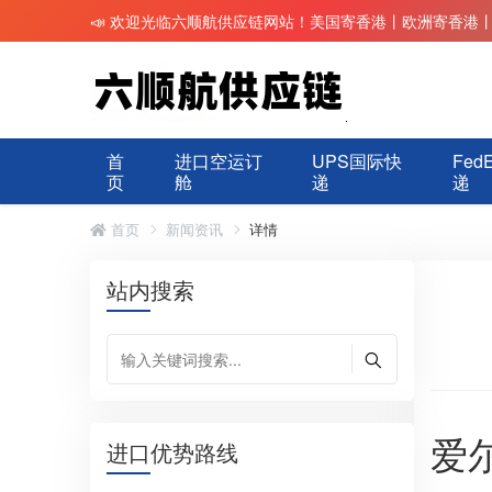
📣 欢迎光临六顺航供应链网站！美国寄香港丨欧洲寄香港
首
进口空运订
UPS国际快
Fed
页
舱
递
递
首页
新闻资讯
详情
站内搜索
爱
进口优势路线