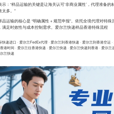
表示：“样品运输的关键是让海关认可‘非商业属性’，代理准备
效太多。”
样品运输的核心是 “明确属性 + 规范申报”。依托全境代理对
，满足时效性与成本控制需求。爱尔兰快递样品香港特殊流程
际快递进口
·
爱尔兰FedEx代理
·
爱尔兰到香港快递
·
爱尔兰到香港空运
·
香港时间
·
爱尔兰往香港快递
·
爱尔兰快递
·
爱尔兰快递到香港
·
爱尔兰
尔兰快递