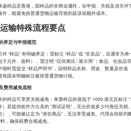
快递样品至香港，因样品的非商业属性，在申报、关税及清关环
操作，能避免按普通货物运输导致的延误或额外成本。
运输特殊流程要点
的界定与申报规范
对 “样品” 有明确界定：需标注 “样品” 或 “非卖品”，且通常
电子元件、面料），需注明 “仅供测试 / 展示用”；食品、化妆品
申报时需提交 “样品声明书”，说明样品名称、用途、数量及价值（若
避免因未明确标注被按普通货物计税。
及费用减免流程
件的样品可享受关税减免：单票样品价值低于 1000 港元且标注
件）若提供收件方出具的 “测试证明”，无论价值多少均免征关
息），可能被认定为 “潜在商品”，无法享受减免。代理会协助判
等材料，确保税费合规减免。