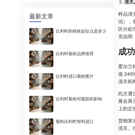
清关
样品清
最新文章
试），
区分处
比利时的税收起征点是多少
充说明
成功
比利时菊粉品牌推荐
爱尔兰
值 24
比利时进口菊粉图片
清关耗
此次通
比利时菊粉对脂肪的影响
展会展
上的定
货物发
菊粉比利时智利进口
清关。