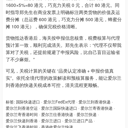
1600×5%=80 港元，巧克力关税 0 元，合计 80 港元。同
时指导郑先生在商业发票上明确标注两类货物的价值及运
费分摊（总运费 600 港元，巧克力分摊 500 港元，蜂蜜分
摊 100 港元），确保完税价格清晰。
货物抵达香港后，海关按申报信息核查，税费核算与代理
预计算一致，顺利完成清关。郑先生表示：“代理不仅帮我
算对了关税，还提前规避了申报风险，比自己盲目运输省
了不少麻烦。”
可见，关税计算的关键在 “品类认定准确 + 申报价值真
实”。依托全境代理的政策解读和预核算服务，能让爱尔兰
到香港的快递关税成本可控，清关流程更顺畅。
标签:
国际快递进口
·
爱尔兰FedEx代理
·
爱尔兰到香港快递
·
爱尔兰到香港空运
·
爱尔兰国际快递进口
·
爱尔兰寄香港快递
·
爱尔兰寄香港时间
·
爱尔兰往香港快递
·
爱尔兰快递
·
爱尔兰快递到香港
·
爱尔兰进口
·
爱尔兰进口产品
·
爱尔兰飞香港时间
·
香港收爱尔兰快递