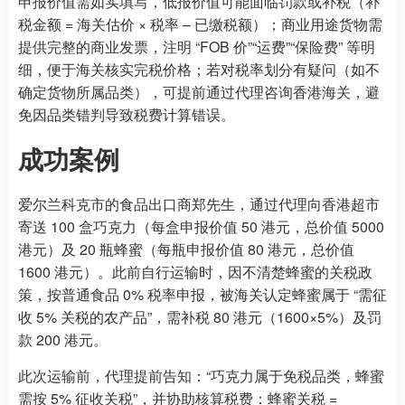
申报价值需如实填写，低报价值可能面临罚款或补税（补
税金额 = 海关估价 × 税率 – 已缴税额）；商业用途货物需
提供完整的商业发票，注明 “FOB 价”“运费”“保险费” 等明
细，便于海关核实完税价格；若对税率划分有疑问（如不
确定货物所属品类），可提前通过代理咨询香港海关，避
免因品类错判导致税费计算错误。
成功案例
爱尔兰科克市的食品出口商郑先生，通过代理向香港超市
寄送 100 盒巧克力（每盒申报价值 50 港元，总价值 5000
港元）及 20 瓶蜂蜜（每瓶申报价值 80 港元，总价值
1600 港元）。此前自行运输时，因不清楚蜂蜜的关税政
策，按普通食品 0% 税率申报，被海关认定蜂蜜属于 “需征
收 5% 关税的农产品”，需补税 80 港元（1600×5%）及罚
款 200 港元。
此次运输前，代理提前告知：“巧克力属于免税品类，蜂蜜
需按 5% 征收关税”，并协助核算税费：蜂蜜关税 =