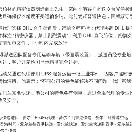
柏林的精密仪器制造商王先生，需向香港客户寄送 3 台光学检测仪（
达且确保仪器精度不受运输影响。此前尝试普通快递，因颠簸导
境代理选择 DHL 合作渠道后，运输全程可控：代理协调 DHL 
并标注 “精密仪器，禁止剧烈震动”；利用 DHL 直飞舱位，货物
提前预审文件，1 小时内完成放行。
 香港派送团队配备专用运输车辆（带避震装置），派送员经专业培
送达，客户开箱检测显示精度完全达标。
后续又通过代理使用 UPS 服务运输一批工业零件，因客户临时更
货物滞留。他表示：“不同公司的特色能解决不同问题，代理帮我
爱尔兰知名快递香港公司的特色各有侧重，通过全境代理的专业
效又安全。
际快递进口
·
爱尔兰FedEx代理
·
爱尔兰到香港快递
·
爱尔兰到香港空运
·
香港时间
·
爱尔兰往香港快递
·
爱尔兰快递
·
爱尔兰快递到香港
·
爱尔兰
尔兰快递