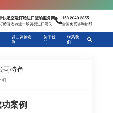
国际快递空运订舱进口运输服务商
158 2040 2855
空运订舱香港转运一般贸易进口清关
全国免费咨询热线
专
进口运输案
关于我
联系我
例
们
们
公司特色
20日
成功案例