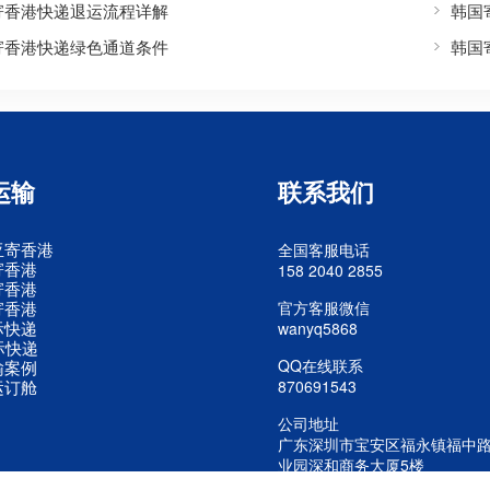
寄香港快递退运流程详解
韩国
寄香港快递绿色通道条件
韩国
运输
联系我们
亚寄香港
全国客服电话
寄香港
158 2040 2855
寄香港
寄香港
官方客服微信
际快递
wanyq5868
际快递
QQ在线联系
输案例
运订舱
870691543
公司地址
广东深圳市宝安区福永镇福中
业园深和商务大厦5楼