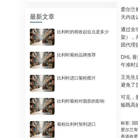
爱尔兰都
最新文章
天内送
通过全
比利时的税收起征点是多少
架），
因代理
比利时菊粉品牌推荐
DHL
午准时
王先生
比利时进口菊粉图片
避免了
可见，
比利时菊粉对脂肪的影响
输既高
标签:
国
菊粉比利时智利进口
爱尔兰寄
香港收爱