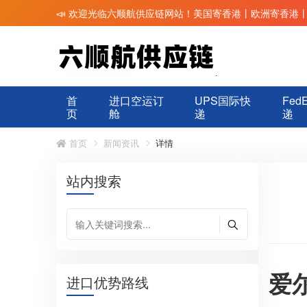
📣 欢迎光临六顺航供应链网站！美国寄香港丨欧洲寄香港
首
进口空运订
UPS国际快
Fed
页
舱
递
递
首页
新闻资讯
详情
站内搜索
爱
进口优势路线