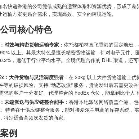
知名快递香港的公司凭借成熟的运营体系和资源优势，形成了差
让运输方案更贴合需求，实现高效、安全的跨境运输。
公司核心特色
L：时效与精密货物运输专家
：依托都柏林直飞香港的固定航班，小
 90% 以上。其最大特色是擅长精密货物运输，针对电子元件
 0.2%，远低于行业平均水平。全境代理合作的 DHL 渠道，
dEx：大件货物与灵活调度强者
：在 20kg 以上大件货物运输
件等的破损风险。支持 “动态改派” 服务，货物发出后若需更改香
需求的客户十分友好。代理整合的 FedEx 仓位，能拿到比个人下
S：末端派送与供应链整合能手
：香港本地派送网络覆盖全港，包
”。特色在于供应链整合服务，能对接爱尔兰电商的库存系统，实现 “
，特别适合高频次发货的商家。
案例