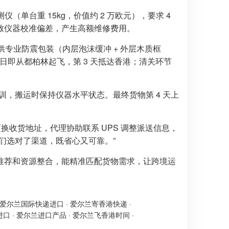
单台重 15kg，价值约 2 万欧元），要求 4
致仪器校准偏差，产生高额维修费用。
提供专业防震包装（内层泡沫缓冲 + 外层木质框
次日即从都柏林起飞，第 3 天抵达香港；清关环节
训，搬运时保持仪器水平状态。最终货物第 4 天上
换收货地址，代理协助联系 UPS 调整派送信息，
们选对了渠道，既省心又可靠。”
推荐和资源整合，能精准匹配货物需求，让跨境运
爱尔兰国际快递进口
·
爱尔兰寄香港快递
·
进口
·
爱尔兰进口产品
·
爱尔兰飞香港时间
·