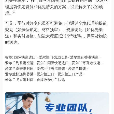
刘先生表示：“往年旺季常因物流延误错过销售期，这次代
理提前锁定资源和优先清关的方案，彻底解决了我的顾
虑。”
可见，季节时效变化虽不可避免，但通过全境代理的提前
规划（如舱位锁定、材料预审）、资源调配（如优先渠
道）和实时监控，能最大程度抵消季节影响，保障货物按
时送达。
标签:
国际快递进口
·
爱尔兰FedEx代理
·
爱尔兰到香港快递
·
爱尔兰到香港空运
·
爱尔兰国际快递进口
·
爱尔兰寄香港快递
·
爱尔兰寄香港时间
·
爱尔兰往香港快递
·
爱尔兰快递
·
爱尔兰快递到香港
·
爱尔兰进口
·
爱尔兰进口产品
·
爱尔兰飞香港时间
·
香港收爱尔兰快递