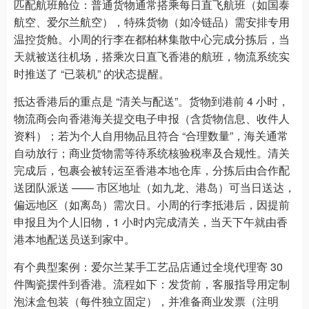
匹配航班舱位：普通货物通常搭乘每日直飞航班（如国泰
航空、爱尔兰航空），特殊货物（如冷链品）需安排专用
温控货舱。小周的行李在都柏林集散中心完成分拣后，当
天就被送往机场，搭乘次日直飞香港的航班，物流系统实
时推送了 “已装机” 的状态提醒。
抵达香港后的重点是 “清关与配送”。货物到港前 4 小时，
物流商会向香港海关提交电子申报（含货物信息、收件人
资料）；若为个人自用物品且符合 “合理数量”，海关通常
自动放行；商业货物需等待系统核验税率及合规性。清关
完成后，包裹会被转运至香港本地仓库，分拣后由合作配
送团队派送 —— 市区地址（如九龙、港岛）可当日送达，
偏远地区（如离岛）需次日。小周的行李抵港后，因提前
申报且为个人旧物，1 小时内完成清关，当天下午就由香
港本地配送员送到家中。
有个典型案例：爱尔兰某手工艺品店通过全境代理寄 30
件陶瓷摆件到香港。流程如下：发货前，客服指导用定制
泡沫盒包装（每件独立固定），并准备商业发票（注明