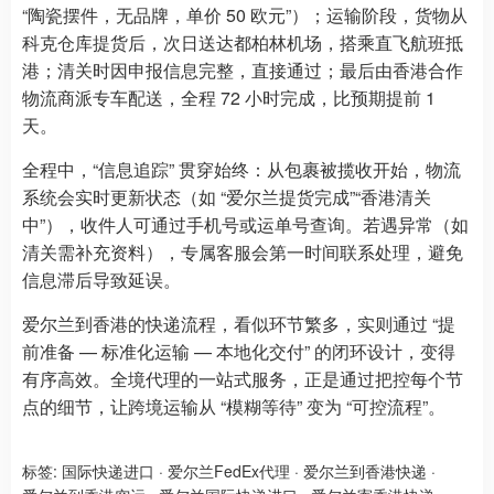
“陶瓷摆件，无品牌，单价 50 欧元”）；运输阶段，货物从
科克仓库提货后，次日送达都柏林机场，搭乘直飞航班抵
港；清关时因申报信息完整，直接通过；最后由香港合作
物流商派专车配送，全程 72 小时完成，比预期提前 1
天。
全程中，“信息追踪” 贯穿始终：从包裹被揽收开始，物流
系统会实时更新状态（如 “爱尔兰提货完成”“香港清关
中”），收件人可通过手机号或运单号查询。若遇异常（如
清关需补充资料），专属客服会第一时间联系处理，避免
信息滞后导致延误。
爱尔兰到香港的快递流程，看似环节繁多，实则通过 “提
前准备 — 标准化运输 — 本地化交付” 的闭环设计，变得
有序高效。全境代理的一站式服务，正是通过把控每个节
点的细节，让跨境运输从 “模糊等待” 变为 “可控流程”。
标签:
国际快递进口
·
爱尔兰FedEx代理
·
爱尔兰到香港快递
·