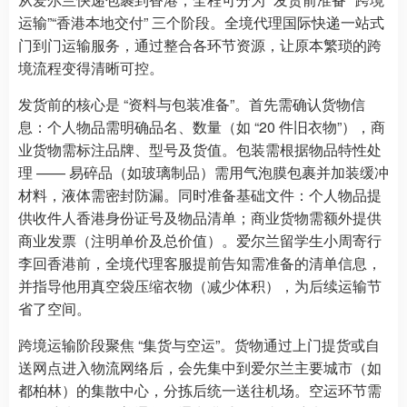
运输”“香港本地交付” 三个阶段。全境代理国际快递一站式
门到门运输服务，通过整合各环节资源，让原本繁琐的跨
境流程变得清晰可控。
发货前的核心是 “资料与包装准备”。首先需确认货物信
息：个人物品需明确品名、数量（如 “20 件旧衣物”），商
业货物需标注品牌、型号及货值。包装需根据物品特性处
理 —— 易碎品（如玻璃制品）需用气泡膜包裹并加装缓冲
材料，液体需密封防漏。同时准备基础文件：个人物品提
供收件人香港身份证号及物品清单；商业货物需额外提供
商业发票（注明单价及总价值）。爱尔兰留学生小周寄行
李回香港前，全境代理客服提前告知需准备的清单信息，
并指导他用真空袋压缩衣物（减少体积），为后续运输节
省了空间。
跨境运输阶段聚焦 “集货与空运”。货物通过上门提货或自
送网点进入物流网络后，会先集中到爱尔兰主要城市（如
都柏林）的集散中心，分拣后统一送往机场。空运环节需