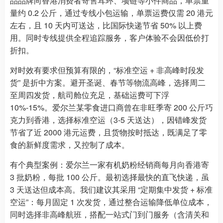
品品牌向香港消费者寄售耳环、项链等小件商品，单票重
量约 0.2 公斤，通过专线小包运输，单票运费仅需 20 港元
左右，且 10 天内可送达，比国际快递节省 50% 以上费
用。同时专线提供全程追踪服务，客户体验不会因低价打
折扣。
对时效有要求但预算有限的，“标准空运 + 非高峰时段发
货” 是折中方案。避开圣诞、春节等物流高峰，选择周二
至周四发货，航司舱位充足，基础运费可下浮
10%-15%。爱尔兰某零食进口商曾在非旺季寄 200 公斤巧
克力到香港，选择标准空运（3-5 天送达），因错峰发货
节省了近 2000 港元运费，且货物按时抵达，既满足了零
食的新鲜度需求，又控制了成本。
有个典型案例：爱尔兰一家有机奶粉经销商每月向香港寄
3 批奶粉，每批 100 公斤。最初选择最快的直飞快递，虽
3 天送达但成本高。我们建议其采用 “定期集中发货 + 标准
空运”：每月固定 1 次发货，通过整合运输降低单位成本，
同时选择非高峰航班，搭配一站式门到门服务（含清关和