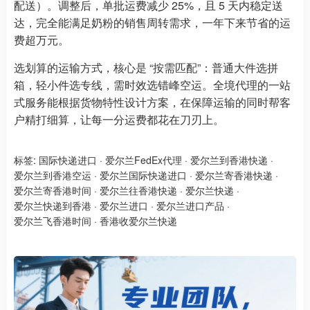
配送）。调整后，单批运费减少 25%，且 5 天内稳定送
达，完全能满足奶粉的销售周转需求，一年下来节省的运
费超万元。
选划算的运输方式，核心是 “按需匹配”：普通大件选拼
箱，轻小件选专线，需时效选错峰空运。全境代理的一站
式服务能根据货物特性设计方案，在保障运输的同时帮客
户精打细算，让每一分运费都花在刀刃上。
标签:
国际快递进口
·
爱尔兰FedEx代理
·
爱尔兰到香港快递
·
爱尔兰到香港空运
·
爱尔兰国际快递进口
·
爱尔兰寄香港快递
·
爱尔兰寄香港时间
·
爱尔兰往香港快递
·
爱尔兰快递
·
爱尔兰快递到香港
·
爱尔兰进口
·
爱尔兰进口产品
·
爱尔兰飞香港时间
·
香港收爱尔兰快递