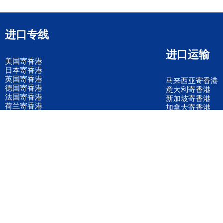
进口专线
进口运输
美国寄香港
日本寄香港
英国寄香港
马来西亚寄香港
德国寄香港
意大利寄香港
法国寄香港
新加坡寄香港
荷兰寄香港
加拿大寄香港
泰国寄香港
联邦国际快递
韩国寄香港
UPS国际快递
进口运输案例
进口空运订舱
联系我们
全国客服电话
158 2040 2855