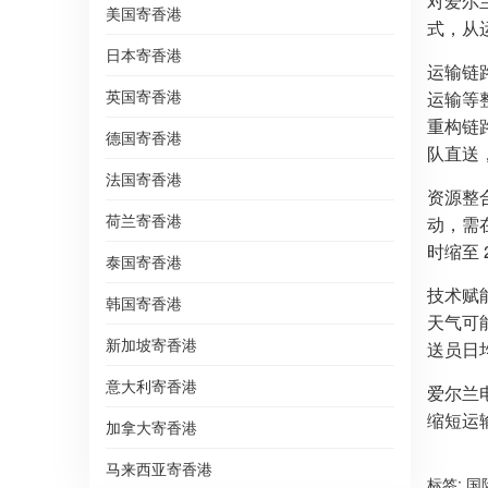
对爱尔
美国寄香港
式，从
日本寄香港
运输链
英国寄香港
运输等
重构链
德国寄香港
队直送，
法国寄香港
资源整
荷兰寄香港
动，需在
时缩至 
泰国寄香港
技术赋
韩国寄香港
天气可
新加坡寄香港
送员日
意大利寄香港
爱尔兰
缩短运
加拿大寄香港
马来西亚寄香港
标签:
国