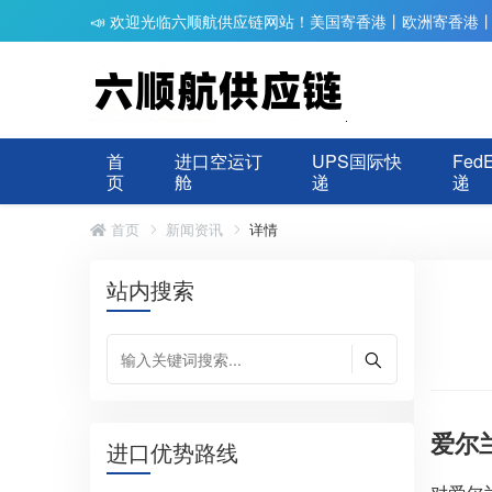
📣 欢迎光临六顺航供应链网站！美国寄香港丨欧洲寄香港
首
进口空运订
UPS国际快
Fed
页
舱
递
递
首页
新闻资讯
详情
站内搜索
爱尔
进口优势路线