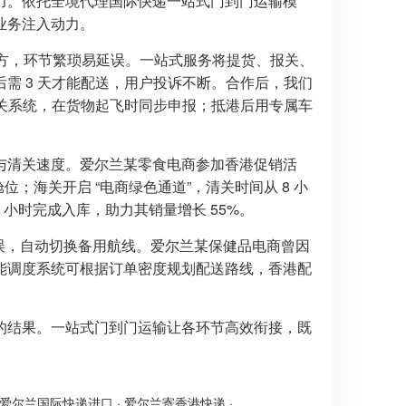
力。依托全境代理国际快递一站式门到门运输模
业务注入动力。
多方，环节繁琐易延误。一站式服务将提货、报关、
需 3 天才能配送，用户投诉不断。合作后，我们
清关系统，在货物起飞时同步申报；抵港后用专属车
与清关速度。爱尔兰某零食电商参加香港促销活
位；海关开启 “电商绿色通道”，清关时间从 8 小
6 小时完成入库，助力其销量增长 55%。
延误，自动切换备用航线。爱尔兰某保健品电商曾因
能调度系统可根据订单密度规划配送路线，香港配
的结果。一站式门到门运输让各环节高效衔接，既
。
爱尔兰国际快递进口
·
爱尔兰寄香港快递
·