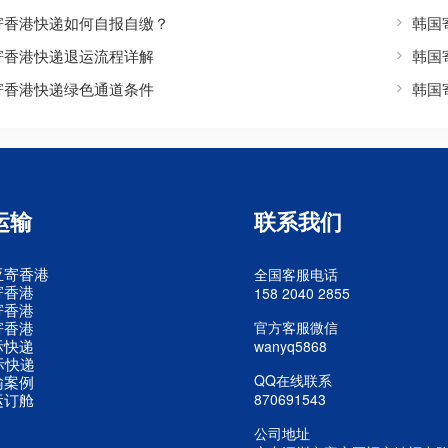
寄香港快递如何自报自缴？
韩国
寄香港快递退运流程详解
韩国
寄香港快递绿色通道条件
韩国
运输
联系我们
亚寄香港
全国客服电话
寄香港
158 2040 2855
寄香港
寄香港
官方客服微信
际快递
wanyq5868
际快递
QQ在线联系
输案例
运订舱
870691543
公司地址