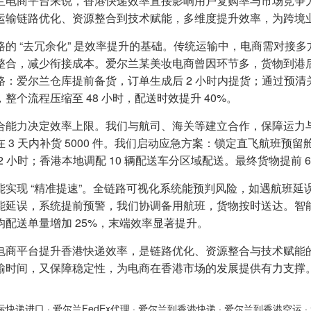
兰电商平台来说，香港快递效率直接影响用户复购率与市场竞争
运输链路优化、资源整合到技术赋能，多维度提升效率，为跨境
路的 “去冗余化” 是效率提升的基础。传统运输中，电商需对接
整合，减少衔接成本。爱尔兰某美妆电商曾因环节多，货物到港后
路：爱尔兰仓库提前备货，订单生成后 2 小时内提货；通过预
整个流程压缩至 48 小时，配送时效提升 40%。
合能力决定效率上限。我们与航司、海关等建立合作，保障运力
 3 天内补货 5000 件。我们启动应急方案：锁定直飞航班预留舱
2 小时；香港本地调配 10 辆配送车分区域配送。最终货物提前 
能实现 “精准提速”。全链路可视化系统能预判风险，如遇航班
能延误，系统提前预警，我们协调备用航班，货物按时送达。智
均配送单量增加 25%，末端效率显著提升。
电商平台提升香港快递效率，是链路优化、资源整合与技术赋能
输时间，又保障稳定性，为电商在香港市场的发展提供有力支撑
际快递进口
·
爱尔兰FedEx代理
·
爱尔兰到香港快递
·
爱尔兰到香港空运
·