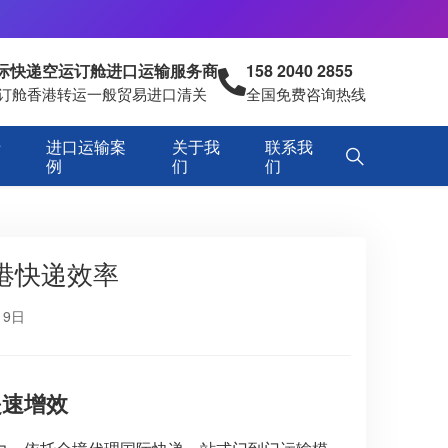
国际快递空运订舱进口运输服务商
158 2040 2855
空运订舱香港转运一般贸易进口清关
全国免费咨询热线
专
进口运输案
关于我
联系我
例
们
们
港快递效率
19日
提速增效