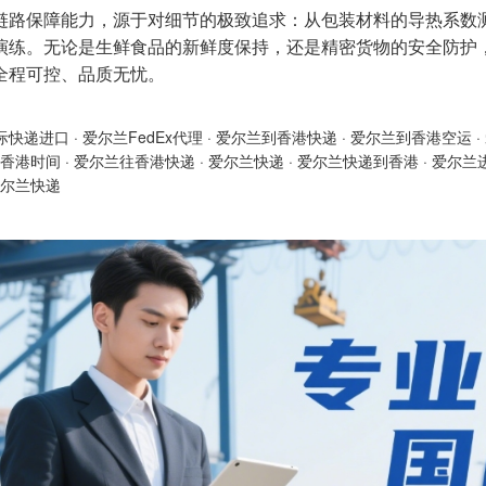
链路保障能力，源于对细节的极致追求：从包装材料的导热系数
演练。无论是生鲜食品的新鲜度保持，还是精密货物的安全防护
全程可控、品质无忧。
际快递进口
·
爱尔兰FedEx代理
·
爱尔兰到香港快递
·
爱尔兰到香港空运
·
香港时间
·
爱尔兰往香港快递
·
爱尔兰快递
·
爱尔兰快递到香港
·
爱尔兰
尔兰快递 ​