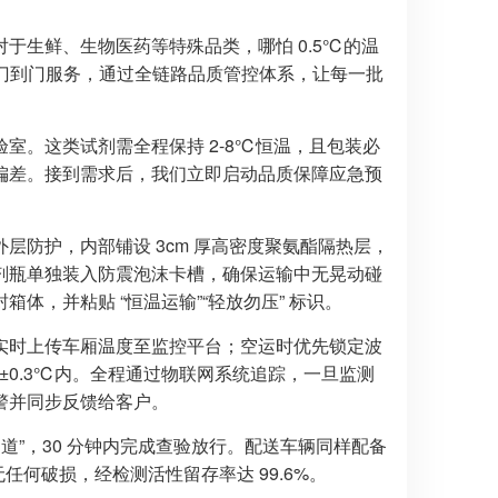
于生鲜、生物医药等特殊品类，哪怕 0.5℃的温
式门到门服务，通过全链路品质管控体系，让每一批
室。这类试剂需全程保持 2-8℃恒温，且包装必
偏差。接到需求后，我们立即启动品质保障应急预
防护，内部铺设 3cm 厚高密度聚氨酯隔热层，
剂瓶单独装入防震泡沫卡槽，确保运输中无晃动碰
体，并粘贴 “恒温运输”“轻放勿压” 标识。
实时上传车厢温度至监控平台；空运时优先锁定波
 ±0.3℃内。全程通过物联网系统追踪，一旦监测
警并同步反馈给客户。
道”，30 分钟内完成查验放行。配送车辆同样配备
任何破损，经检测活性留存率达 99.6%。