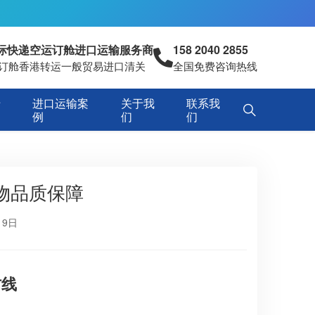
国际快递空运订舱进口运输服务商
158 2040 2855
空运订舱香港转运一般贸易进口清关
全国免费咨询热线
专
进口运输案
关于我
联系我
例
们
们
物品质保障
19日
防线