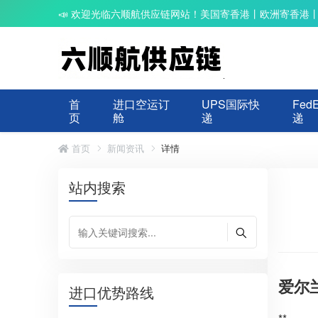
📣 欢迎光临六顺航供应链网站！美国寄香港丨欧洲寄香港
首
进口空运订
UPS国际快
Fed
页
舱
递
递
首页
新闻资讯
详情
站内搜索
爱尔
进口优势路线