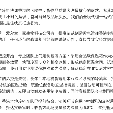
兰冷链快递香港的运输中，货物品质是客户最核心的诉求。尤其对
或 1 小时的延误，都可能导致品质失效。我们的全境代理一站
能以最佳状态抵达香港。
季，爱尔兰一家生物科技公司有一批疫苗试剂需紧急运往香港实验
防压，任何环节的疏漏都可能影响试剂活性，直接导致实验数据
把控开始，专业团队上门定制包装方案：采用食品级保温箱作为外层
顶部各放置一块预冷至 5℃的相变冰板，形成稳定恒温空间。试
箱前，我们用专业测温仪校准箱内温度，确认稳定在 6℃后才密封箱
节的温控是关键。爱尔兰本地提货选用带双温区系统的冷藏车，
77 货机的恒温货舱，该舱位配备独立温控装置，温度波动可控制在
接近阈值，立即自动触发备用制冷装置，同时客服团队会收到预
，香港本地冷链车队已提前待命。清关环节启用 “生物医药绿色通
备，抵达实验室时，收货方现场测量箱内温度为 5.8℃，试剂瓶无